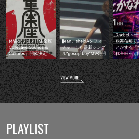
Rachel 
体験型フェス『集楽座
jjean、sheidAをフィー
歌舞伎町で
Collective Sounds &
チャーした最新シング
とかする『
Cultures』開催決定
ル“gossip boy”MV公開
れーーッ』
VIEW MORE
PLAYLIST