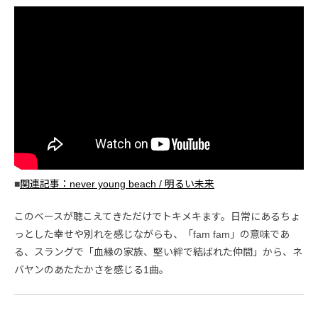
■
関連記事：never young beach / 明るい未来
このベースが聴こえてきただけでトキメキます。日常にあるちょ
っとした幸せや別れを感じながらも、「fam fam」の意味であ
る、スラングで「血縁の家族、堅い絆で結ばれた仲間」から、ネ
バヤンのあたたかさを感じる1曲。