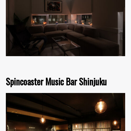
Spincoaster Music Bar Shinjuku