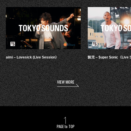
aimi – Lovesick (Live Session）
鋭児 – $uper $onic（Live 
VIEW MORE
PAGE to TOP