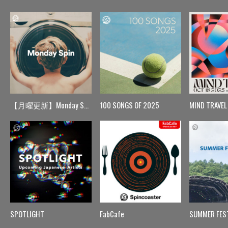
【月曜更新】Monday Spin
100 SONGS OF 2025
MIND TRAVEL
SPOTLIGHT
FabCafe
SUMMER FES