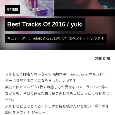
FEATURE
Best Tracks Of 2016 / yuki
キュレーター、yukiによる2016年の年間ベスト・トラック！
2016.12.26
今年ももう師走だね～なんて時期の中、Spincoasterのキュレー
ターに参加することになりました、yukiです。
楽曲単体とアルバム1枚では感じ方が異なるので、う～んと悩み
ながらも、やはり選んだ曲は聴き返してもビビビッとくるものば
かり。
来年もビビビッとくるアンテナを持ち続けたいと思い、今年の年
間ベストです！ ジャンッ！