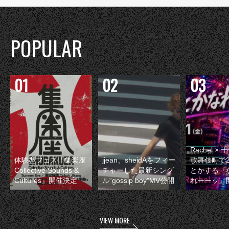
POPULAR
Rachel 
体験型フェス『集楽座
jjean、sheidAをフィー
歌舞伎町で
Collective Sounds &
チャーした最新シング
とかする『
Cultures』開催決定
ル“gossip boy”MV公開
れーーッ』
VIEW MORE