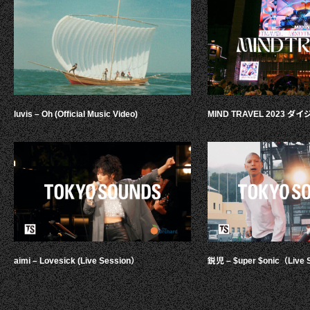
luvis – Oh (Official Music Video)
MIND TRAVEL 2023 
aimi – Lovesick (Live Session）
鋭児 – $uper $onic（Live 