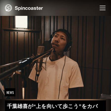
Skip
to
content
NEWS
千葉雄喜が“上を向いて歩こう”をカバ