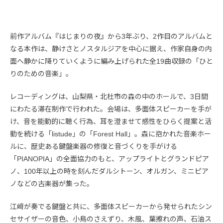
前作アルバム『はじまりの夜』から3年ぶり、2作目のアルバムと
なる本作は、静けさとノスタルジアを中心に据え、作家自身の内
面へ静かに降りていくように編み上げられた全19曲収録の「ひと
りのための音楽」。
レコーディングは、山梨県・北杜市の森の中のホールで、3日間
にわたる滞在制作で行われた。会場は、多面体スピーカーを手が
け、音を能動的に聴く行為、耳を澄ませて感性をひらく提案と活
動を続ける「listude」の「Forest Hall」。森に抱かれた音楽ホー
ルに、歴史ある鍵盤楽器の修復と音づくりを手がける
「PIANOPIA」の全面協力のもと、アップライトとグランドピア
ノ、100年以上の時を刻んだダルシトーン、オルガン、ミニピア
ノなどの古楽器が集った。
江﨑が奏でる鍵盤と共に、多面体スピーカーから発せられたシン
セサイザーの音色、小鳥のさえずり、木風、葉擦れの声、石油ス