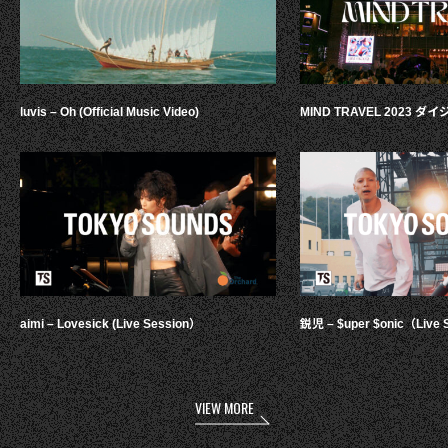
luvis – Oh (Official Music Video)
MIND TRAVEL 2023 
aimi – Lovesick (Live Session）
鋭児 – $uper $onic（Live 
VIEW MORE