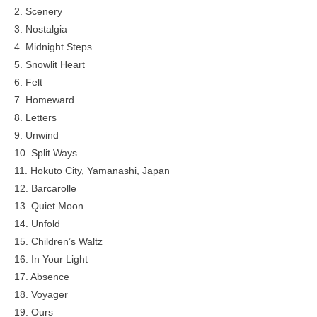
2. Scenery
3. Nostalgia
4. Midnight Steps
5. Snowlit Heart
6. Felt
7. Homeward
8. Letters
9. Unwind
10. Split Ways
11. Hokuto City, Yamanashi, Japan
12. Barcarolle
13. Quiet Moon
14. Unfold
15. Children’s Waltz
16. In Your Light
17. Absence
18. Voyager
19. Ours