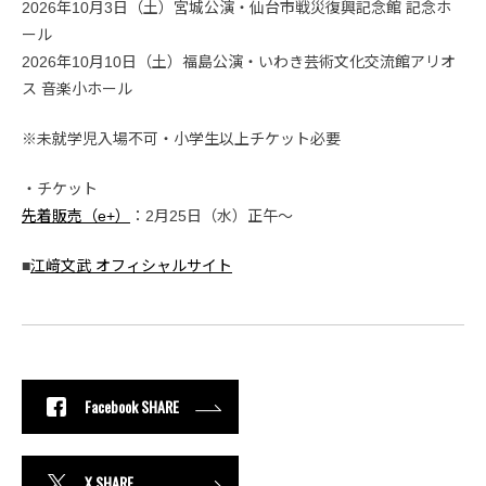
2026年10月3日（土）宮城公演・仙台市戦災復興記念館 記念ホ
ール
2026年10月10日（土）福島公演・いわき芸術文化交流館アリオ
ス 音楽小ホール
※未就学児入場不可・小学生以上チケット必要
・チケット
先着販売（e+）
：2月25日（水）正午〜
■
江﨑文武 オフィシャルサイト
Facebook SHARE
X SHARE