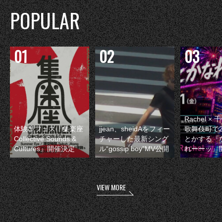
POPULAR
Rachel 
体験型フェス『集楽座
jjean、sheidAをフィー
歌舞伎町で
Collective Sounds &
チャーした最新シング
とかする『
Cultures』開催決定
ル“gossip boy”MV公開
れーーッ』
VIEW MORE