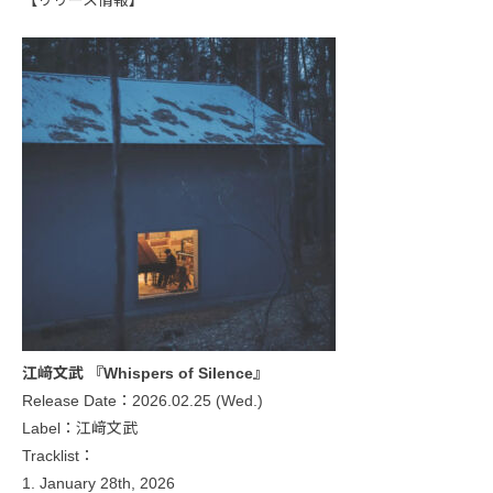
江﨑文武 『Whispers of Silence』
Release Date：2026.02.25 (Wed.)
Label：江﨑文武
Tracklist：
1. January 28th, 2026