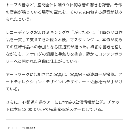
トーブの音など、空間全体に漂う立体的な音の響きを録音。今作
の音楽が鳴っている場所の空気を、そのまま内包する録音が試み
られたという。
レコーディングおよびミキシングを手がけたのは、江﨑のソロ作
品を一貫して支えてきた佐々木優。マスタリングは、本作が初め
ての江﨑作品への参加となる田辺玄が担った。繊細な響きを宿し
ながらも、アナログの温度と手触りを抱き、静かにコンテンポラ
リーへと開かれた音像に仕上がっている。
アートワークに起用された写真は、写真家・砺波周平が撮影。ア
ートディレクション／デザインはデザイナー・佐藤裕吾が手がけ
ている。
さらに、47都道府県ツアーに17地域の公演情報が公開。チケッ
トは本日12:00よりe+で先着発売がスターとしている。
【リリース情報】