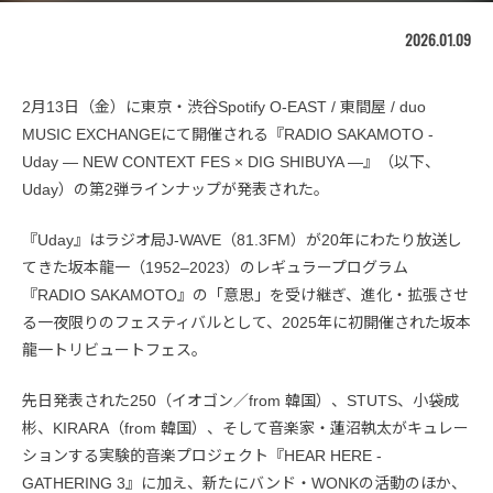
2026.01.09
2月13日（金）に東京・渋谷Spotify O-EAST / 東間屋 / duo
MUSIC EXCHANGEにて開催される『RADIO SAKAMOTO ‑
Uday ― NEW CONTEXT FES × DIG SHIBUYA ―』（以下、
Uday）の第2弾ラインナップが発表された。
『Uday』はラジオ局J-WAVE（81.3FM）が20年にわたり放送し
てきた坂本龍一（1952–2023）のレギュラープログラム
『RADIO SAKAMOTO』の「意思」を受け継ぎ、進化・拡張させ
る一夜限りのフェスティバルとして、2025年に初開催された坂本
龍一トリビュートフェス。
先日発表された250（イオゴン／from 韓国）、STUTS、小袋成
彬、KIRARA（from 韓国）、そして音楽家・蓮沼執太がキュレー
ションする実験的音楽プロジェクト『HEAR HERE -
GATHERING 3』に加え、新たにバンド・WONKの活動のほか、