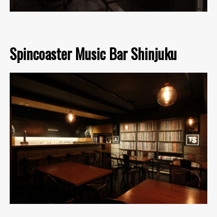
Spincoaster Music Bar Shinjuku