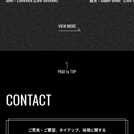
aimi – Lovesick (Live Session）
鋭児 – $uper $onic（Live 
VIEW MORE
PAGE to TOP
CONTACT
ご意見・ご要望、タイアップ、採用に関する