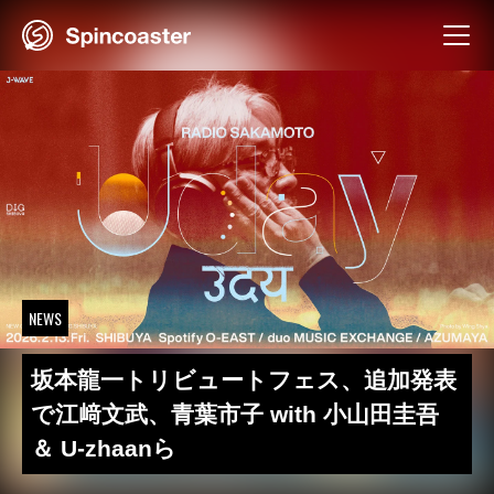
Skip
to
content
NEWS
坂本龍一トリビュートフェス、追加発表
で江﨑文武、青葉市子 with 小山田圭吾
＆ U-zhaanら