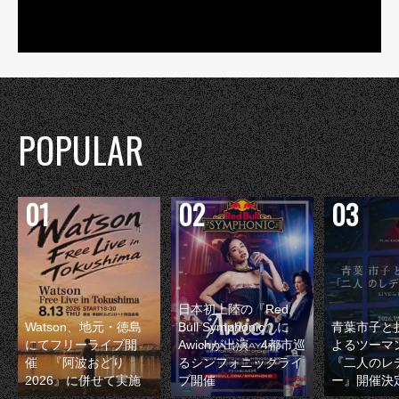
POPULAR
日本初上陸の『Red
Watson、地元・徳島
Bull Symphonic』に
青葉市子と
にてフリーライブ開
Awichが出演 4都市巡
よるツーマ
催 『阿波おどり
るシンフォニックライ
『二人のレ
2026』に併せて実施
ブ開催
ー』開催決