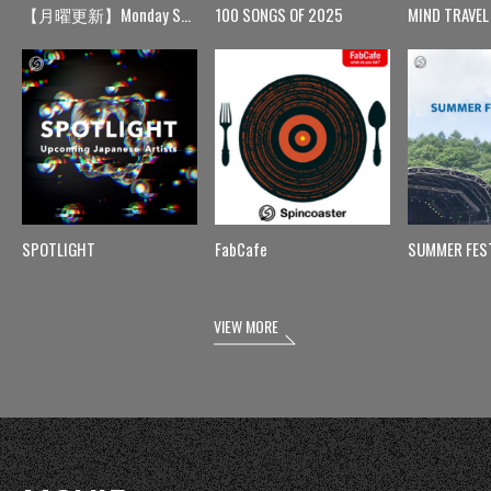
【月曜更新】Monday Spin
100 SONGS OF 2025
MIND TRAVEL
SPOTLIGHT
FabCafe
SUMMER FES
VIEW MORE