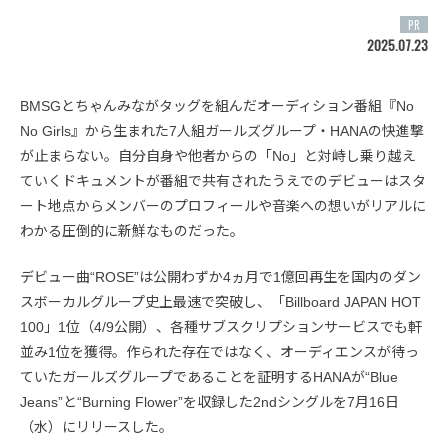
PR
2025.07.23
BMSGとちゃんみながタッグを組んだオーディション番組『No
No Girls』から生まれた7人組ガールズグループ・HANAの快進撃
が止まらない。自分自身や他者からの「No」と対峙し乗り越え
ていくドキュメントが番組で共有されたうえでのデビューはスタ
ート地点からメンバーのプロフィールや音楽への想いがリアルに
わかる圧倒的に新鮮なものだった。
デビュー曲“ROSE”は公開わずか4ヵ月で1億回再生を国内のダン
スボーカルグループ史上最速で突破し、「Billboard JAPAN HOT
100」1位（4/9公開）、各種サブスクリプションサービスでも軒
並み1位を獲得。作られた存在ではなく、オーディエンスが待っ
ていたガールズグループであることを証明するHANAが“Blue
Jeans”と“Burning Flower”を収録した2ndシングルを7月16日
（水）にリリースした。