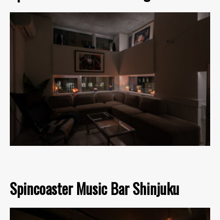
Spincoaster Music Bar Shinjuku