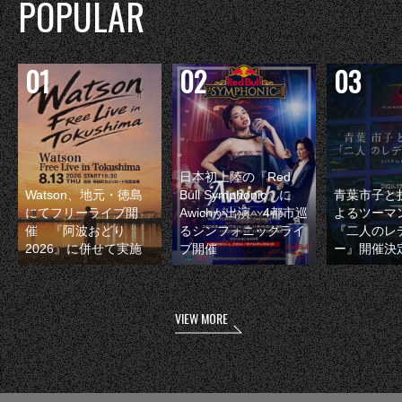
POPULAR
日本初上陸の『Red
Watson、地元・徳島
Bull Symphonic』に
青葉市子と
にてフリーライブ開
Awichが出演 4都市巡
よるツーマ
催 『阿波おどり
るシンフォニックライ
『二人のレ
2026』に併せて実施
ブ開催
ー』開催決
VIEW MORE