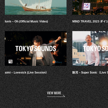
luvis – Oh (Official Music Video)
MIND TRAVEL 2023 
aimi – Lovesick (Live Session）
鋭児 – $uper $onic（Live 
VIEW MORE