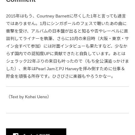
2015年はもう、Courtney Barnettに尽くした1年と言っても過言
ではありません。1月にシンガポールのフェスで聴いたあの曲に
衝撃を受け、アルバムの日本盤が出ると知るや否やレーベルに直
談判してライナーを執筆、さらに10月の来日時（大阪・東京・サ
イン会すべて参加）には対面インタビューも果たすなど、少なか
らず国内での認知度UPに貢献できたと自負しています。あとは
シェラック22年ぶりの来日も叶ったので（もち全公演追っかけま
した）、来年はPearl JamとPJ Harveyを拝み倒すために仕事＆
貯金を頑張る所存です。ひさびさに楽器もやろうかなー。
（Text by Kohei Ueno）