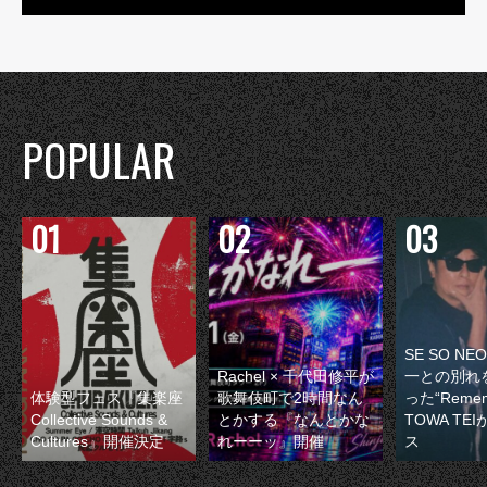
POPULAR
SE SO N
Rachel × 千代田修平が
一との別れ
体験型フェス『集楽座
歌舞伎町で2時間なん
った“Remem
Collective Sounds &
とかする『なんとかな
TOWA TE
Cultures』開催決定
れーーッ』開催
ス