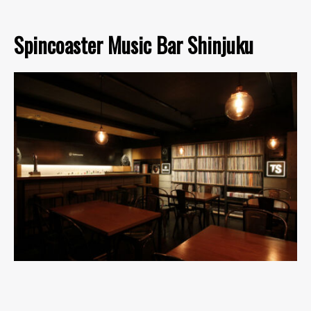
Spincoaster Music Bar Shinjuku