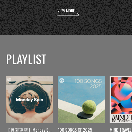
VIEW MORE
PLAYLIST
【月曜更新】Monday Spin
100 SONGS OF 2025
MIND TRAVEL