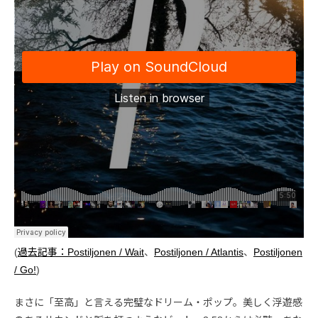
(
過去記事：Postiljonen / Wait
、
Postiljonen / Atlantis
、
Postiljonen
/ Go!
)
まさに「至高」と言える完璧なドリーム・ポップ。美しく浮遊感