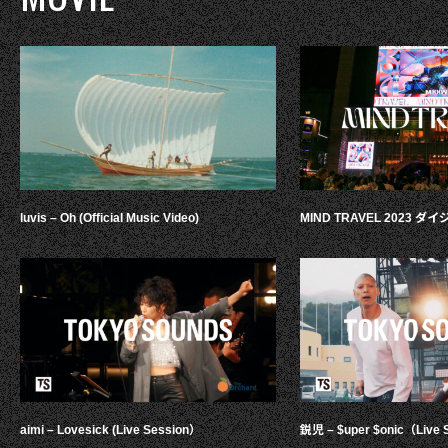
luvis – Oh (Official Music Video)
MIND TRAVEL 2023 
aimi – Lovesick (Live Session）
鋭児 – $uper $onic（Live 