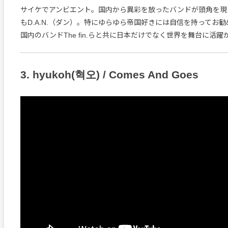
サイケでアンビエント。国内から異彩を放ったバンドが頭角を現
もD.A.N.（ダン）。特にゆらゆら帝国好きには自信を持ってお
国内のバンドThe fin.らと共に日本だけでなく世界を舞台に活
3. hyukoh(혁오) / Comes And Goes