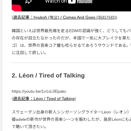
(
過去記事：hyukoh (혁오) / Comes And Goes (와리가리)
)
韓国といえば世界最先端を走るEDMの認識が強く、どうしても
の存在が目立たなかったのだが、本国で一気に大ブレイクを果たした
ゴ）は、世界の音楽コア層も唸らせるであろうサウンドである。特
に注目して欲しい。
2. Léon / Tired of Talking
https://youtu.be/1v1xL0Epakc
(
過去記事：Léon / Tired of Talking
)
スウェーデン出身の新人シンガーソングライターLéon（レオン
姫adeleの新作が世界の音楽シーンを賑わしたが、是非Léonに
で聴いて頂きたい。