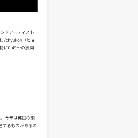
バンドアーティスト
hyukoh（ヒョ
に0:49〜の展開
）。今年は英国の歌
も通ずるものがあるの