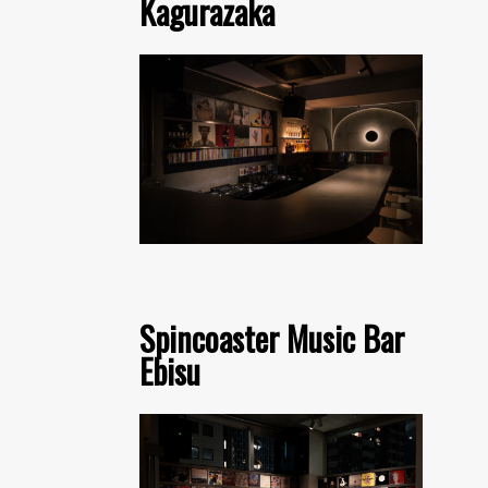
Kagurazaka
Spincoaster Music Bar
Ebisu