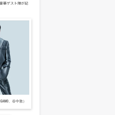
。豪華ゲスト陣が記
GAMO、谷中敦）