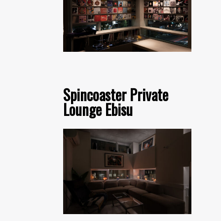
Spincoaster Private
Lounge Ebisu