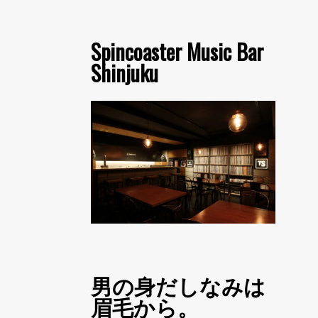
Spincoaster Music Bar
Shinjuku
男の身だしなみは
眉毛から。