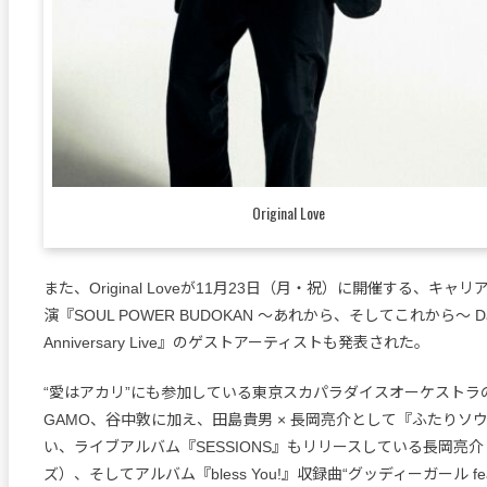
Original Love
また、Original Loveが11月23日（月・祝）に開催する、キ
演『SOUL POWER BUDOKAN 〜あれから、そしてこれから〜 Dancin
Anniversary Live』のゲストアーティストも発表された。
“愛はアカリ”にも参加している東京スカパラダイスオーケストラの
GAMO、谷中敦に加え、田島貴男 × 長岡亮介として『ふたりソ
い、ライブアルバム『SESSIONS』もリリースしている長岡亮
ズ）、そしてアルバム『bless You!』収録曲“グッディーガール feat