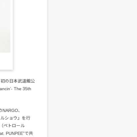
ャリア初の日本武道館公
’- The 35th
NARGO、
ウルショウ』を行
介（ペトロール
. PUNPEE”で共