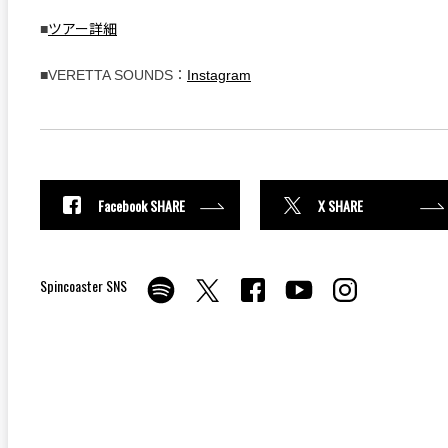
■
ツアー詳細
■VERETTA SOUNDS：
Instagram
Facebook SHARE
X SHARE
Spincoaster SNS