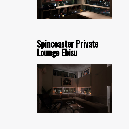
Spincoaster Private
Lounge Ebisu