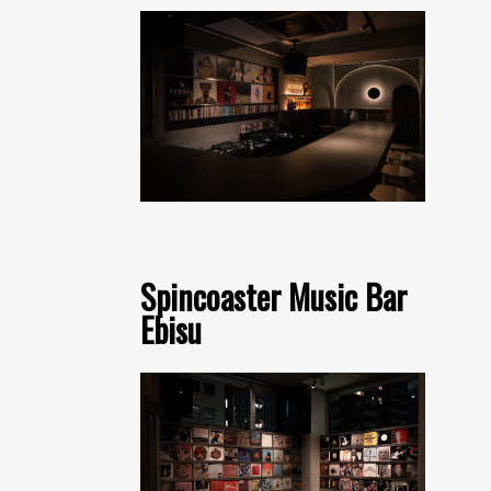
Spincoaster Music Bar
Ebisu