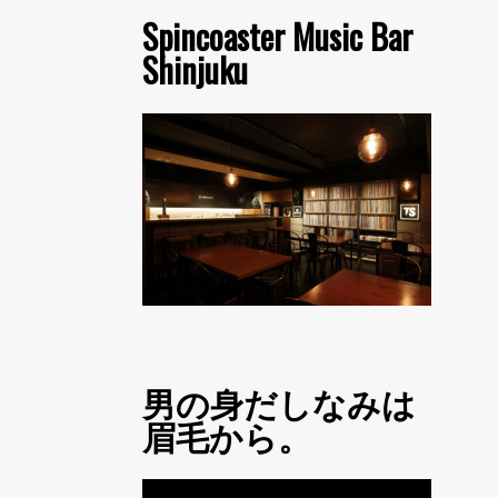
Spincoaster Music Bar
Shinjuku
男の身だしなみは
眉毛から。