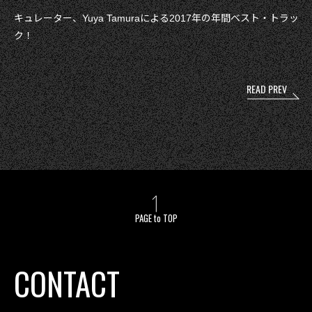
キュレーター、Yuya Tamuraによる2017年の年間ベスト・トラッ
ク！
投
READ PREV
稿
ナ
ビ
ゲ
ー
シ
ョ
ン
PAGE to TOP
CONTACT