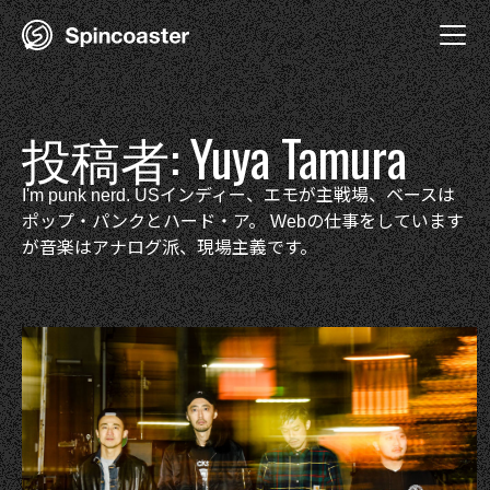
Skip
to
content
投稿者:
Yuya Tamura
I'm punk nerd. USインディー、エモが主戦場、ベースは
ポップ・パンクとハード・ア。 Webの仕事をしています
が音楽はアナログ派、現場主義です。