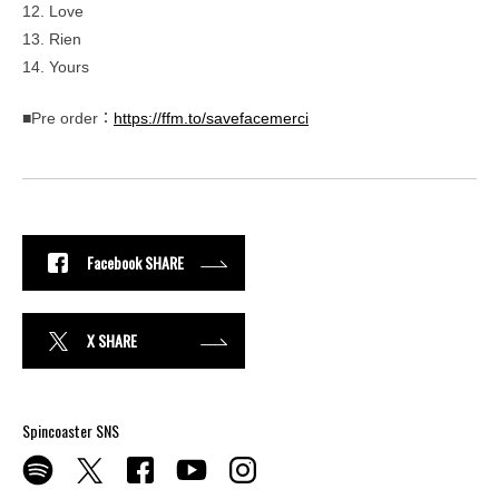
12. Love
13. Rien
14. Yours
■Pre order：
https://ffm.to/savefacemerci
Facebook SHARE
X SHARE
Spincoaster SNS