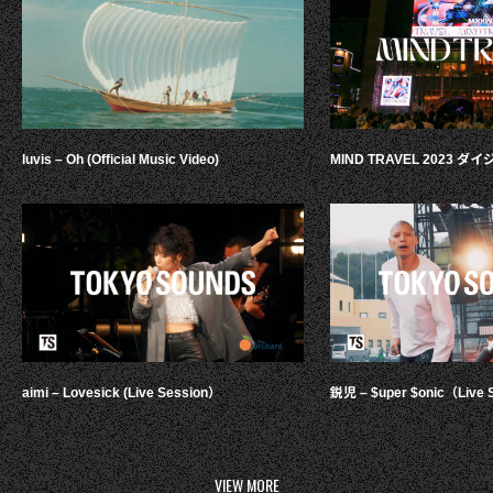
luvis – Oh (Official Music Video)
MIND TRAVEL 2023 
aimi – Lovesick (Live Session）
鋭児 – $uper $onic（Live 
VIEW MORE