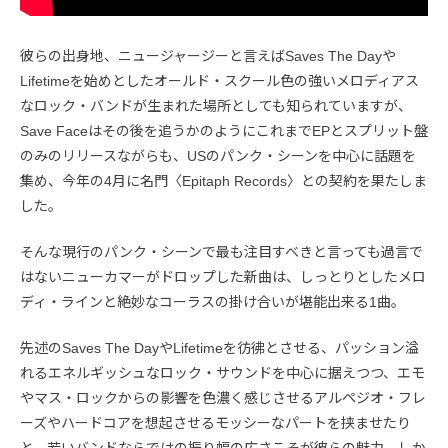
彼らの出身地、ニュージャージーと言えばSaves The Dayや
Lifetimeを始めとしたオールド・スクール色の強いメロディアス
なロック・バンドが生まれた場所としても知られていますが、
Save Faceはその後を追うかのようにこれまでEPとスプリット盤
のみのリリースながらも、USのパンク・シーンを中心に話題を
集め、今年の4月に名門〈Epitaph Records〉との契約を果たしま
した。
そんな現行のパンク・シーンで最も注目すべきと言っても過言で
はないニューカマーがドロップした新曲は、しっとりとしたメロ
ディ・ラインと絶妙なコーラスの掛け合いが堪能出来る1曲。
先述のSaves The DayやLifetimeを彷彿とさせる、パッション溢
れるエネルギッシュなロック・サウンドを中心に据えつつ、エモ
やマス・ロックからの影響を色濃く感じさせるアルペジオ・フレ
ーズやハードコアを想起させるモッシーなパートを挟ませたり