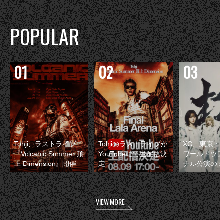
POPULAR
Tohji、ラストライブ
Tohjiのラストライブが
XG、東京
『Volcanic Summer 頂
YouTubeにて生配信決
ワールドツ
上 Dimension』開催
定
ナル公演の
VIEW MORE