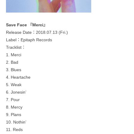
Save Face 『Merci』
Release Date：2018.07.13 (Fri.)
Label：Epitaph Records
Tracklist：
1. Merci
2. Bad
3. Blues
4. Heartache
5. Weak
6. Jonesin’
7. Pour
8. Mercy
9. Plans
10. Nothin’
11. Reds