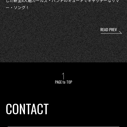
した新生4人組ガールズ・バンドのキュートでキャッチーなサマ
ー・ソング！
投
READ PREV
稿
ナ
ビ
ゲ
ー
シ
ョ
ン
PAGE to TOP
CONTACT