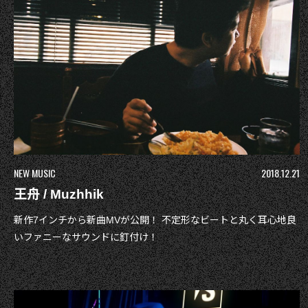
NEW MUSIC
2018.12.21
王舟 / Muzhhik
新作7インチから新曲MVが公開！ 不定形なビートと丸く耳心地良
いファニーなサウンドに釘付け！