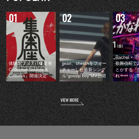
Rachel 
体験型フェス『集楽座
jjean、sheidAをフィー
歌舞伎町で
Collective Sounds &
チャーした最新シング
とかする『
Cultures』開催決定
ル“gossip boy”MV公開
れーーッ』
VIEW MORE