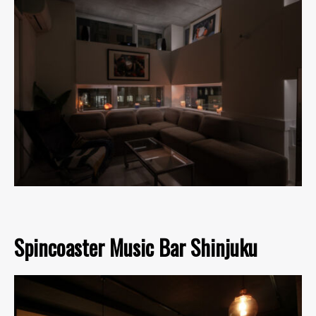
Spincoaster Music Bar Shinjuku