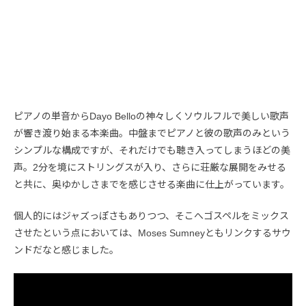
ピアノの単音からDayo Belloの神々しくソウルフルで美しい歌声
が響き渡り始まる本楽曲。中盤までピアノと彼の歌声のみという
シンプルな構成ですが、それだけでも聴き入ってしまうほどの美
声。2分を境にストリングスが入り、さらに荘厳な展開をみせる
と共に、奥ゆかしさまでを感じさせる楽曲に仕上がっています。
個人的にはジャズっぽさもありつつ、そこへゴスペルをミックス
させたという点においては、Moses Sumneyともリンクするサウ
ンドだなと感じました。