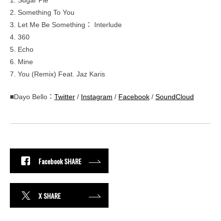
1. Sugar Pie
2. Something To You
3. Let Me Be Something： Interlude
4. 360
5. Echo
6. Mine
7. You (Remix) Feat. Jaz Karis
■Dayo Bello：
Twitter
/
Instagram
/
Facebook
/
SoundCloud
Facebook SHARE
X SHARE