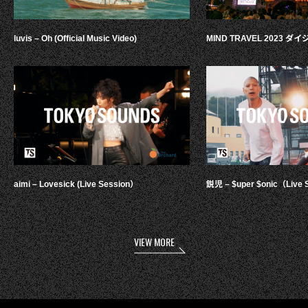
luvis – Oh (Official Music Video)
MIND TRAVEL 2023 
aimi – Lovesick (Live Session）
鋭児 – $uper $onic（Live 
VIEW MORE