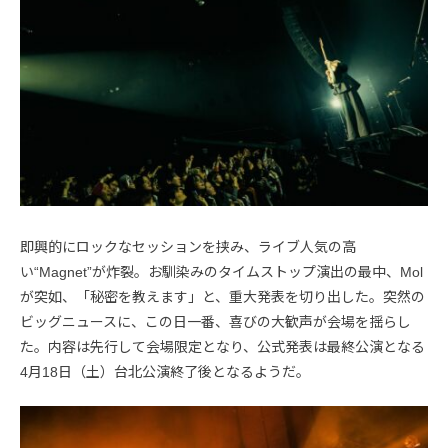
即興的にロックなセッションを挟み、ライブ人気の高
い“Magnet”が炸裂。お馴染みのタイムストップ演出の最中、Mol
が突如、「秘密を教えます」と、重大発表を切り出した。突然の
ビッグニュースに、この日一番、喜びの大歓声が会場を揺らし
た。内容は先行して会場限定となり、公式発表は最終公演となる
4月18日（土）台北公演終了後となるようだ。