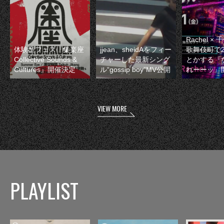
Rachel 
体験型フェス『集楽座
jjean、sheidAをフィー
歌舞伎町で
Collective Sounds &
チャーした最新シング
とかする『
Cultures』開催決定
ル“gossip boy”MV公開
れーーッ』
VIEW MORE
PLAYLIST