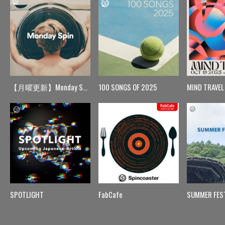
【月曜更新】Monday Spin
100 SONGS OF 2025
MIND TRAVEL
SPOTLIGHT
FabCafe
SUMMER FES