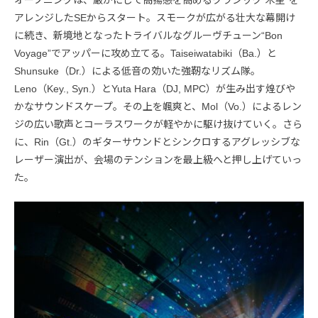
アレンジしたSEからスタート。スモークが広がる壮大な幕開け
に続き、新境地となったトライバルなグルーヴチューン“Bon
Voyage”でアッパーに攻め立てる。Taiseiwatabiki（Ba.）と
Shunsuke（Dr.）による低音の効いた強靭なリズム隊。
Leno（Key., Syn.）とYuta Hara（DJ, MPC）が生み出す煌びや
かなサウンドスケープ。その上を颯爽と、Mol（Vo.）によるレン
ジの広い歌声とコーラスワークが軽やかに駆け抜けていく。さら
に、Rin（Gt.）のギターサウンドとシンクロするアグレッシブな
レーザー演出が、会場のテンションを最上級へと押し上げていっ
た。