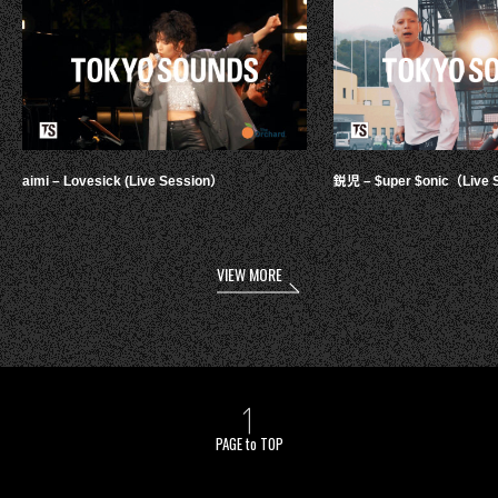
aimi – Lovesick (Live Session）
鋭児 – $uper $onic（Live 
VIEW MORE
PAGE to TOP