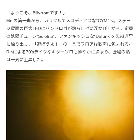
「ようこそ、Billyrromです！」
Molの第一声から、カラフルでメロディアスな“CYM”へ。ステー
ジ背面の巨大LEDにバンドロゴが誇らしげに浮かび上がる。定番
の鉄壁チューン“Solotrip”、ファンキッシュな“Defunk”を矢継ぎ早
に繰り出し、「遊ぼうよ！」の一言でフロアは歓声に包まれる。
Rinによる70’sライクなギターソロも鮮やかに決まり、会場の熱
は一気に上昇した。