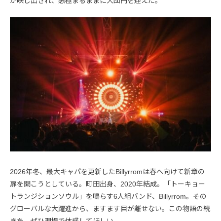
が映し出され、感極まるままに大団円を迎えた。
2026年冬、最大キャパを更新したBillyrromは春へ向けて新章の
扉を開こうとしている。町田出身、2020年結成。「トーキョー
トランジションソウル」を鳴らす6人組バンド、Billyrrom。その
グローバルな大躍進から、ますます目が離せない。この物語の続
きを、ぜひ現場で体感してほしい。