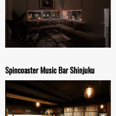
Spincoaster Music Bar Shinjuku