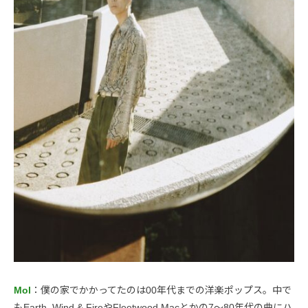
Mol
：僕の家でかかってたのは00年代までの洋楽ポップス。中で
もEarth, Wind & FireやFleetwood Macとかの7〜80年代の曲にハ