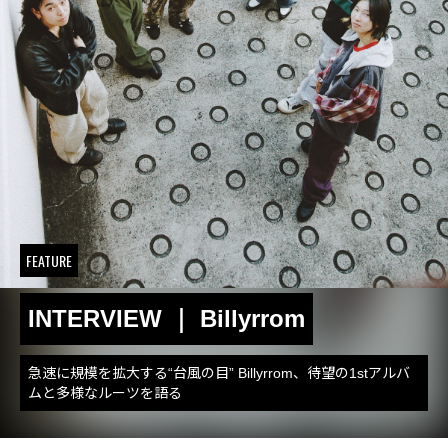
FEATURE
INTERVIEW ｜ Billyrrom
急速に規模を拡大する“台風の目” Billyrrom、待望の1stアルバ
ムと多様なルーツを語る