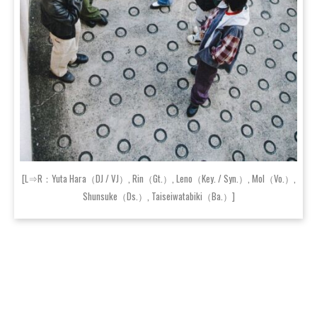
[L⇒R：Yuta Hara（DJ / VJ）, Rin（Gt.）, Leno（Key. / Syn.）, Mol（Vo.）,
Shunsuke（Ds.）, Taiseiwatabiki（Ba.）]