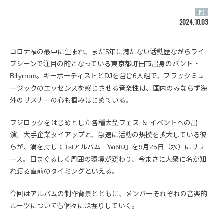
PR
2024.10.03
コロナ禍の最中に生まれ、まだ5年に満たない活動歴ながらライ
ブシーンで注目の的となっている東京都町田市出身のバンド・
Billyrrom。キーボーディストとDJを含む6人組で、ブラックミュ
ージックのエッセンスを感じさせる音楽性は、国内のみならず海
外のリスナーの心も掴みはじめている。
フジロックをはじめとした各種大型フェス ＆ イベントへの出
演、大手企業タイアップと、急速に活動の規模を拡大している彼
らが、満を持して1stアルバム『WiND』を9月25日（水）にリリ
ース。目まぐるしく周囲の環境が変わり、今まさに大衆に名が知
れ渡る直前のタイミングといえる。
今回はアルバムの制作背景とともに、メンバーそれぞれの音楽的
ルーツについても個々に深堀りしていく。