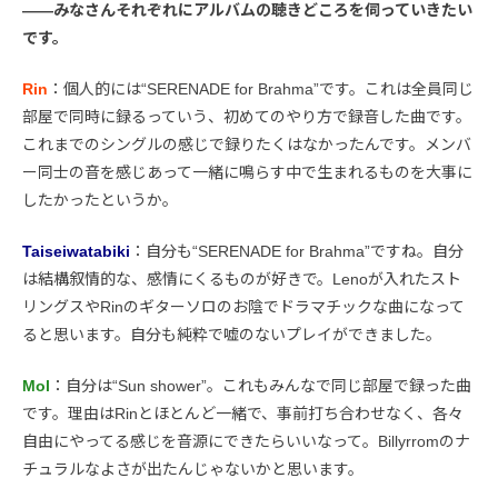
――みなさんそれぞれにアルバムの聴きどころを伺っていきたい
です。
Rin
：個人的には“SERENADE for Brahma”です。これは全員同じ
部屋で同時に録るっていう、初めてのやり方で録音した曲です。
これまでのシングルの感じで録りたくはなかったんです。メンバ
ー同士の音を感じあって一緒に鳴らす中で生まれるものを大事に
したかったというか。
Taiseiwatabiki
：自分も“SERENADE for Brahma”ですね。自分
は結構叙情的な、感情にくるものが好きで。Lenoが入れたスト
リングスやRinのギターソロのお陰でドラマチックな曲になって
ると思います。自分も純粋で嘘のないプレイができました。
Mol
：自分は“Sun shower”。これもみんなで同じ部屋で録った曲
です。理由はRinとほとんど一緒で、事前打ち合わせなく、各々
自由にやってる感じを音源にできたらいいなって。Billyrromのナ
チュラルなよさが出たんじゃないかと思います。