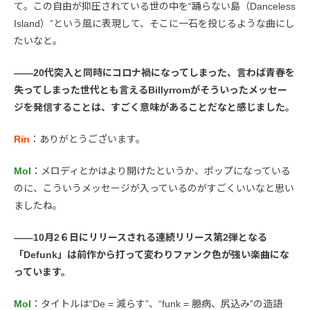
て。この自由が抑圧されている世の中を“踊らない島（Danceless
Island）”という風に表現して、そこに一石を投じるような曲にし
たいなと。
――20代突入と同時にコロナ禍になってしまった、言わば青春を
失ってしまった世代とも言えるBillyrromがそういったメッセー
ジを発信することは、すごく意味があることだなと感じました。
Rin
：ありがとうございます。
Mol
：メロディとかはより開けたというか、ポップになっている
のに、こういうメッセージが入っているのがすごくいいなと思い
ましたね。
――10月2６日にリリースされる連続リリース第2弾となる
「Defunk」は前作から打って変わりファンク色が強い楽曲にな
っています。
Mol
：タイトルは“De = 減らす”、“funk = 臆病、尻込み”の造語