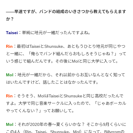
――早速ですが、バンドの結成のいきさつから教えてもらえます
か？
Taisei
：単純に地元が一緒だったんですよね。
Rin
：最初はTaiseiとShunsuke、あともうひとり地元が同じやつ
と一緒に、「俺らでバンド組んだらおもしろそうじゃね？」って
いう感じで組んだんです。その後にMolと同じ大学に入って。
Mol
：地元が一緒だから、それ以前からお互いなんとなく知って
はいたんですけど、話したことはなかったんです。
Rin
：そうそう、MolはTaiseiとShunsukeと同じ高校だったんで
すよ。大学で同じ音楽サークルに入ったので、「じゃあボーカル
やってくんない？」ってお願いして。
Mol
：それが2020年の春〜夏くらいかな？ そこから9月くらいに
この4人（Rin、Taisei、Shunsuke、Mol）になって、Billyrromの