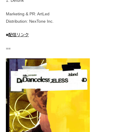
1. Defunk
Marketing & PR: ArtLed
Distribution: NexTone Inc.
■
配信リンク
==