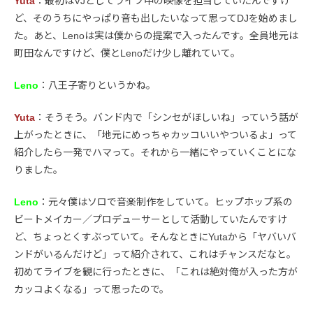
Yuta
：最初はVJとしてライブ中の映像を担当していたんですけ
ど、そのうちにやっぱり音も出したいなって思ってDJを始めまし
た。あと、Lenoは実は僕からの提案で入ったんです。全員地元は
町田なんですけど、僕とLenoだけ少し離れていて。
Leno
：八王子寄りというかね。
Yuta
：そうそう。バンド内で「シンセがほしいね」っていう話が
上がったときに、「地元にめっちゃカッコいいやついるよ」って
紹介したら一発でハマって。それから一緒にやっていくことにな
りました。
Leno
：元々僕はソロで音楽制作をしていて。ヒップホップ系の
ビートメイカー／プロデューサーとして活動していたんですけ
ど、ちょっとくすぶっていて。そんなときにYutaから「ヤバいバ
ンドがいるんだけど」って紹介されて、これはチャンスだなと。
初めてライブを観に行ったときに、「これは絶対俺が入った方が
カッコよくなる」って思ったので。