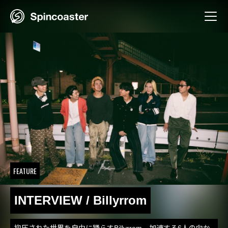
Skip
to
content
FEATURE
INTERVIEW / Billyrrom
抑圧された世界を自由に踊らすBillyrrom。加速する6人の向か