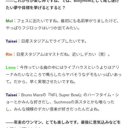
――これからが楽しみですね。では、Billyrromとして成し遂げ
たい夢や目標を挙げるとすると？
Mol
：フェスに出たいですね。最初にも名前挙がりましたけど、
やっぱりフジロックはいつか出てみたい。
Taisei
：日産スタジアムでライブしたいです。
Rin
：日産スタジアムはマストだね。近いしデカい（笑）。
Leno
：今作っている曲の中にはライブハウスというよりはアリ
ーナみたいなところで鳴らしたらヤバそうなデモもいっぱいあっ
て。だから、早く実現させたいですね。
Taisei
：Bruno Marsの『NFL Super Bowl』のハーフタイム・シ
ョーとかみんな好きだし、Suchmosの浜スタとかも喰らった
し、みんな規模のデカい音楽が好きだったんだよね。
――年末のワンマン、とても楽しみです。最後に意気込みなどを