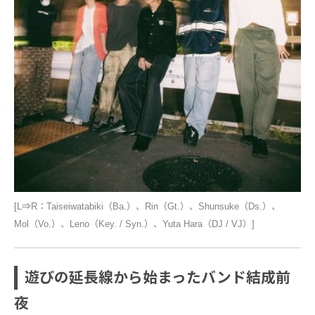
[L⇒R：Taiseiwatabiki（Ba.）、Rin（Gt.）、Shunsuke（Ds.）、
Mol（Vo.）、Leno（Key. / Syn.）、Yuta Hara（DJ / VJ）]
遊びの延長線から始まったバンド結成前
夜