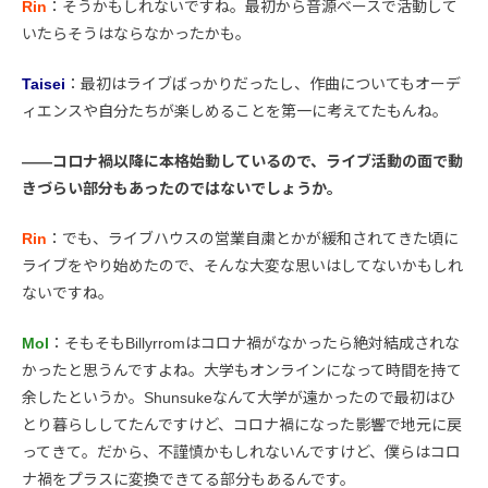
Rin
：そうかもしれないですね。最初から音源ベースで活動して
いたらそうはならなかったかも。
Taisei
：最初はライブばっかりだったし、作曲についてもオーデ
ィエンスや自分たちが楽しめることを第一に考えてたもんね。
――コロナ禍以降に本格始動しているので、ライブ活動の面で動
きづらい部分もあったのではないでしょうか。
Rin
：でも、ライブハウスの営業自粛とかが緩和されてきた頃に
ライブをやり始めたので、そんな大変な思いはしてないかもしれ
ないですね。
Mol
：そもそもBillyrromはコロナ禍がなかったら絶対結成されな
かったと思うんですよね。大学もオンラインになって時間を持て
余したというか。Shunsukeなんて大学が遠かったので最初はひ
とり暮らししてたんですけど、コロナ禍になった影響で地元に戻
ってきて。だから、不謹慎かもしれないんですけど、僕らはコロ
ナ禍をプラスに変換できてる部分もあるんです。