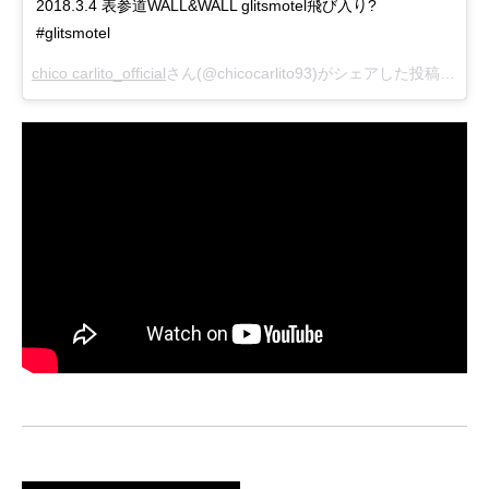
2018.3.4 表参道WALL&WALL glitsmotel飛び入り?
#glitsmotel
chico carlito_official
さん(@chicocarlito93)がシェアした投稿 –
3月 