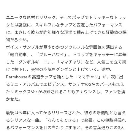
ユニークな題材とリリック、そしてポップでトリッキーなトラッ
クとは裏腹に、スキルフルなラップと安定したパフォーマンス
は、まさしく彼らが昨年様々な現場で積み上げてきた経験値の賜
物だろうか。
ボイス・サンプルが華やかかつソウルフルな雰囲気を演出する
「軽自動車」、「ブルーハワイ」、トラップをキャッチーに昇華
した「ダンボルギーニ」、「ママチャリ」など、人気曲を立て続
けに投下し、会場の空気をグングンと上げていく。途中、
Farmhouseの高速ラップを軸とした「ママチャリ」が、次に出
るミニ・アルバムでエビデンス、サンテナの2名のバースも加え
たリミックスVer.が収録されることもアナウンスし、ファンを湧
かせた。
最後は今年に入ってからリリースされた、彼らの新機軸とも言え
るシリアスな一曲。「なんでもできる」で終幕。この無敵感溢れ
るパフォーマンスを目の当たりにすると、その言葉通りこの3人