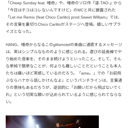
「Cheep Sunday feat. 唾奇」や、唾奇のソロ作『道-TAO-』から
「今日はチコはコレないんですけど」のMCと共に披露された
「Let me Remix (feat Chico Carlito) prod.Sweet William」では、
その言葉を裏切りChico Carlitoがステージへ登場。嬉しいサプラ
イズとなった。
HANG、唾奇からなるこのglitsmotelの楽曲に通底するメッセージ
は、実はシンプルなもののように感じられる。遊びの延長線でや
り始めた音楽を、そのまま続けようといったこと。そして、そん
な単純で簡単なことが、何よりも難しいことだということも本人
たちは痛いほど実感しているのだろう。「ame。」での「お前飛
ぶならハナから話しかけんなよ」というパンチラインは、言葉通
りの意味もあるだろうが、逆説的に「お願いだから飛ばないでく
れ」という切実な願いが込められているように感じられてならな
い。