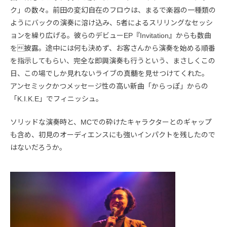
ク」の数々。前田の変幻自在のフロウは、まるで楽器の一種類の
ようにバックの演奏に溶け込み、5者によるスリリングなセッシ
ョンを繰り広げる。彼らのデビューEP『Invitation』からも数曲
を披露。途中には何も決めず、お客さんから演奏を始める順番
を指示してもらい、完全な即興演奏も行うという、まさしくこの
日、この場でしか見れないライブの真髄を見せつけてくれた。
アンセミックかつメッセージ性の高い新曲「からっぽ」からの
「K.I.K.E」でフィニッシュ。
ソリッドな演奏時と、MCでの砕けたキャラクターとのギャップ
も含め、初見のオーディエンスにも強いインパクトを残したので
はないだろうか。