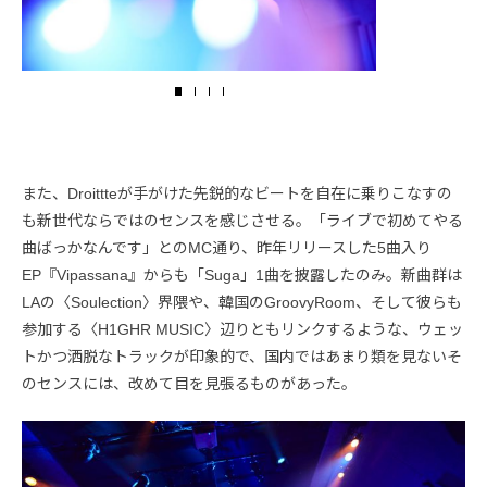
また、Droittteが手がけた先鋭的なビートを自在に乗りこなすの
も新世代ならではのセンスを感じさせる。「ライブで初めてやる
曲ばっかなんです」とのMC通り、昨年リリースした5曲入り
EP『Vipassana』からも「Suga」1曲を披露したのみ。新曲群は
LAの〈Soulection〉界隈や、韓国のGroovyRoom、そして彼らも
参加する〈H1GHR MUSIC〉辺りともリンクするような、ウェッ
トかつ洒脱なトラックが印象的で、国内ではあまり類を見ないそ
のセンスには、改めて目を見張るものがあった。