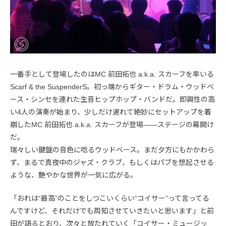
一番手として登場したのはMC 前田拓也 a.k.a. スカーフを率いる
Scarf & the SuspenderS。初っ端からギター・ドラム・ウッドベ
ース・シンセを連れた生音ヒップホップ・バンドだ。即興性の高
い4人の演奏が始まり、少しだけ遅れて絶妙にセットアップを着
崩したMC 前田拓也 a.k.a. スカーフが登場――ステージの幕開け
だ。
瑞々しい鍵盤の音色に唸るウッドベース。まだ夕方にもかかわら
ず、まるで真夜中のジャズ・クラブ、もしくはパブを想起させる
ような、艶やかな世界が一気に広がる。
「おれは“最高”のことをしつこいくらい“コイサー”って言ってる
んですけど、それだけでも周知させていきたいと思います」と前
田が語るとおり、次々と放たれていく「コイサー・ミュージッ