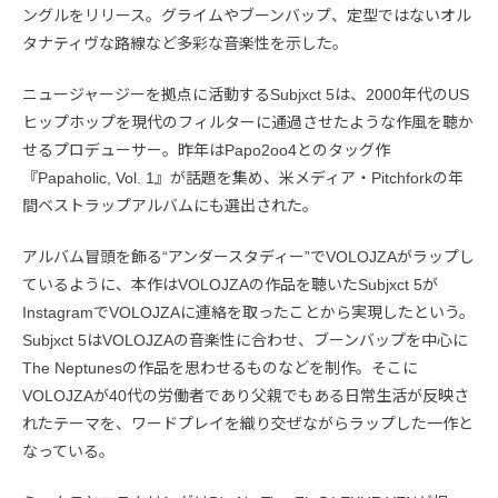
ングルをリリース。グライムやブーンバップ、定型ではないオル
タナティヴな路線など多彩な音楽性を示した。
ニュージャージーを拠点に活動するSubjxct 5は、2000年代のUS
ヒップホップを現代のフィルターに通過させたような作風を聴か
せるプロデューサー。昨年はPapo2oo4とのタッグ作
『Papaholic, Vol. 1』が話題を集め、米メディア・Pitchforkの年
間ベストラップアルバムにも選出された。
アルバム冒頭を飾る“アンダースタディー”でVOLOJZAがラップし
ているように、本作はVOLOJZAの作品を聴いたSubjxct 5が
InstagramでVOLOJZAに連絡を取ったことから実現したという。
Subjxct 5はVOLOJZAの音楽性に合わせ、ブーンバップを中心に
The Neptunesの作品を思わせるものなどを制作。そこに
VOLOJZAが40代の労働者であり父親でもある日常生活が反映さ
れたテーマを、ワードプレイを織り交ぜながらラップした一作と
なっている。