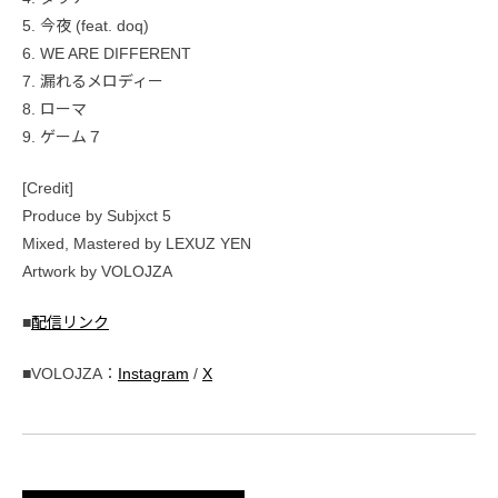
5. 今夜 (feat. doq)
6. WE ARE DIFFERENT
7. 漏れるメロディー
8. ローマ
9. ゲーム７
[Credit]
Produce by Subjxct 5
Mixed, Mastered by LEXUZ YEN
Artwork by VOLOJZA
■
配信リンク
■VOLOJZA：
Instagram
/
X