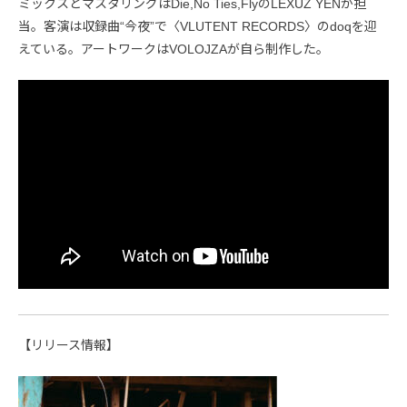
ミックスとマスタリングはDie,No Ties,FlyのLEXUZ YENが担
当。客演は収録曲“今夜”で〈VLUTENT RECORDS〉のdoqを迎
えている。アートワークはVOLOJZAが自ら制作した。
【リリース情報】