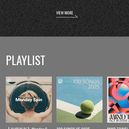
VIEW MORE
PLAYLIST
【月曜更新】Monday Spin
100 SONGS OF 2025
MIND TRAVEL