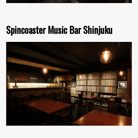
Spincoaster Music Bar Shinjuku