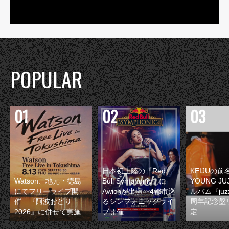
POPULAR
日本初上陸の『Red
KEIJUの
Watson、地元・徳島
Bull Symphonic』に
YOUNG JU
にてフリーライブ開
Awichが出演 4都市巡
ルバム『juzz
催 『阿波おどり
るシンフォニックライ
周年記念盤
2026』に併せて実施
ブ開催
定