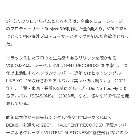
3年ぶりのソロアルバムとなる本作は、全曲をニュージャージー
のプロデューサー・Subjxct 5が制作した全9曲入り。VOLOJZA
にとって初の海外プロデューサーとタッグを組んだ意欲作となっ
た。
リラックスしたフロウと生活感のあるリリックを聴かせる
VOLOJZAは、レーベル〈VLUTENT RECORDS〉を主宰し、20
年以上活動するベテランラッパー。近年ではヒットシングル“I
LIKE YOU”が収録されたアルバム『其レハ鳴リ続ケル』（2021
年）、千葉・東京・長崎の3拠点グループ・Die,No Ties,Flyによ
るアルバム『SEASONS』（2023年）など、様々な形で作品を発
表している。
昨年は本作からの先行シングル“夜叉”と“ローマ”のほか、
DEKISHIを迎えた“2BC”、〈VLUTENT RECORDS〉所属メンバ
ーによるグループ・VLUTENT ALSTONESの“低空飛行”などのシ