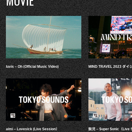
MOVIE
luvis – Oh (Official Music Video)
MIND TRAVEL 2023 
aimi – Lovesick (Live Session）
鋭児 – $uper $onic（Live 