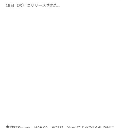
18日（水）にリリースされた。
本作はKianna、HARKA、AOTO、Sieroによる“STARLIGHT”、