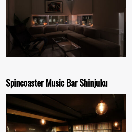
Spincoaster Music Bar Shinjuku