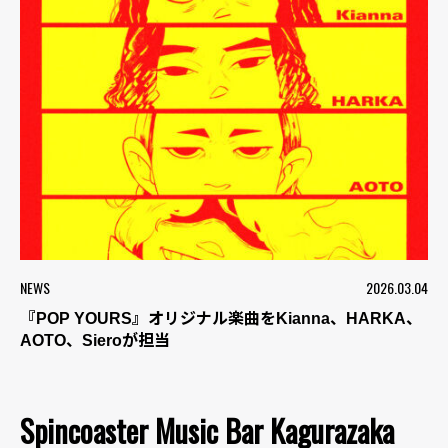
NEWS
2026.03.04
『POP YOURS』オリジナル楽曲をKianna、HARKA、
AOTO、Sieroが担当
Spincoaster Music Bar Kagurazaka