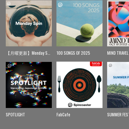
【月曜更新】Monday Spin
100 SONGS OF 2025
MIND TRAVEL
SPOTLIGHT
FabCafe
SUMMER FES