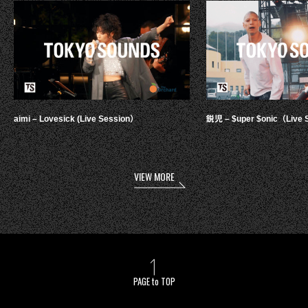
aimi – Lovesick (Live Session）
鋭児 – $uper $onic（Live 
VIEW MORE
PAGE to TOP