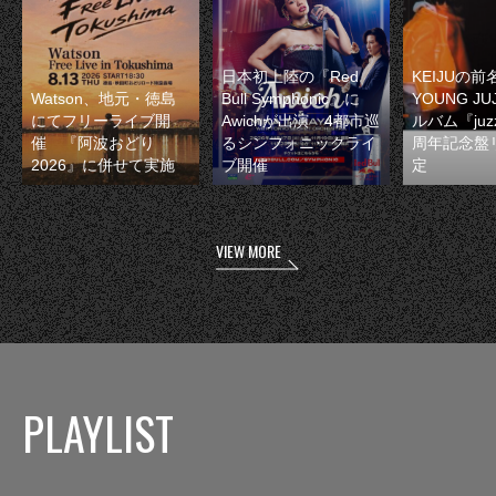
日本初上陸の『Red
KEIJUの
Watson、地元・徳島
Bull Symphonic』に
YOUNG JU
にてフリーライブ開
Awichが出演 4都市巡
ルバム『juzz
催 『阿波おどり
るシンフォニックライ
周年記念盤
2026』に併せて実施
ブ開催
定
VIEW MORE
PLAYLIST