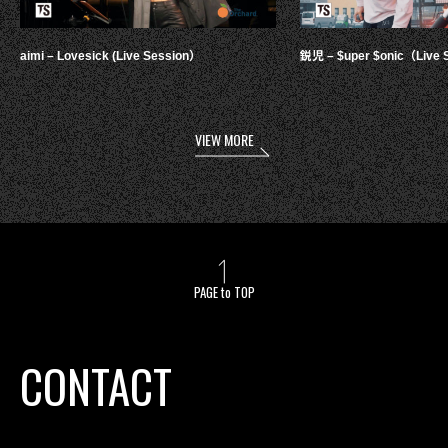
aimi – Lovesick (Live Session）
鋭児 – $uper $onic（Live 
VIEW MORE
PAGE to TOP
CONTACT