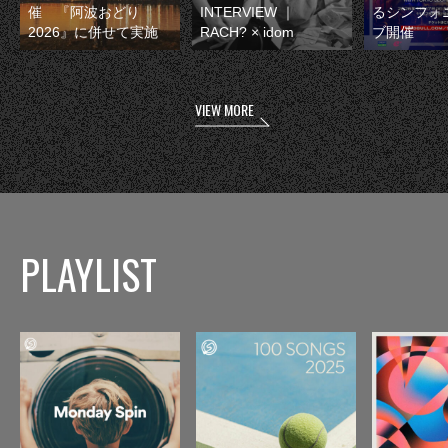
催 『阿波おどり
INTERVIEW ｜
るシンフォ
2026』に併せて実施
RACH? × idom
ブ開催
VIEW MORE
PLAYLIST