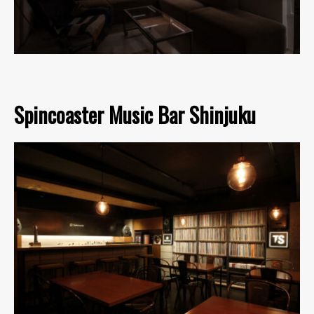
Spincoaster Music Bar Shinjuku