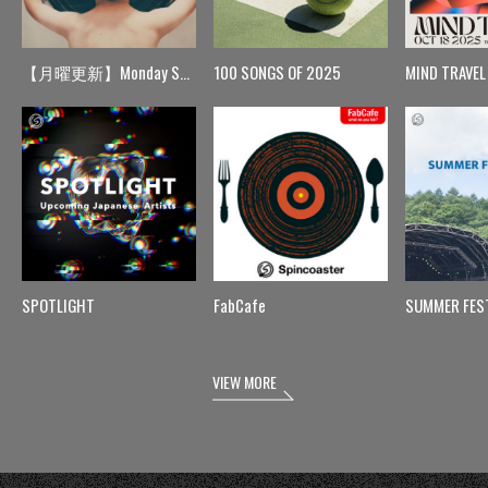
【月曜更新】Monday Spin
100 SONGS OF 2025
MIND TRAVEL
SPOTLIGHT
FabCafe
SUMMER FES
VIEW MORE