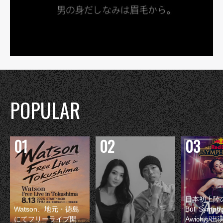
POPULAR
日本初上陸の
Watson、地元・徳島
Bull Symp
にてフリーライブ開
Awichが