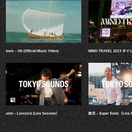
luvis – Oh (Official Music Video)
MIND TRAVEL 2023 
aimi – Lovesick (Live Session）
鋭児 – $uper $onic（Live 