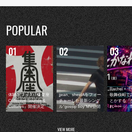
POPULAR
Rachel 
体験型フェス『集楽座
jjean、sheidAをフィー
歌舞伎町で
Collective Sounds &
チャーした最新シング
とかする『
Cultures』開催決定
ル“gossip boy”MV公開
れーーッ』
VIEW MORE