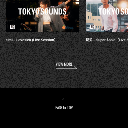
aimi – Lovesick (Live Session）
鋭児 – $uper $onic（Live 
VIEW MORE
PAGE to TOP