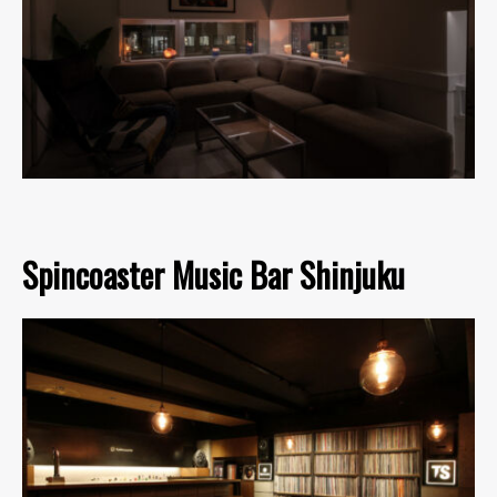
Spincoaster Music Bar Shinjuku