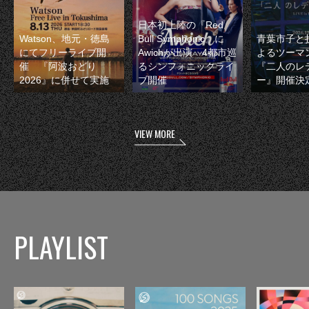
日本初上陸の『Red
Watson、地元・徳島
Bull Symphonic』に
青葉市子と
にてフリーライブ開
Awichが出演 4都市巡
よるツーマ
催 『阿波おどり
るシンフォニックライ
『二人のレ
2026』に併せて実施
ブ開催
ー』開催決
VIEW MORE
PLAYLIST