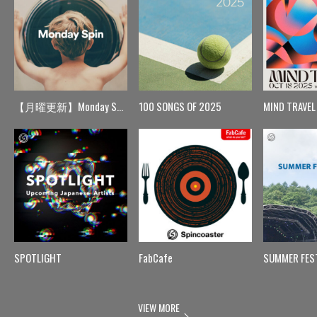
【月曜更新】Monday Spin
100 SONGS OF 2025
MIND TRAVEL
SPOTLIGHT
FabCafe
SUMMER FES
VIEW MORE