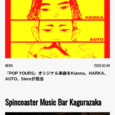
NEWS
2026.03.04
『POP YOURS』オリジナル楽曲をKianna、HARKA、
AOTO、Sieroが担当
Spincoaster Music Bar Kagurazaka