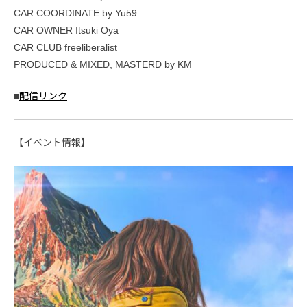
CAR COORDINATE by Yu59
CAR OWNER Itsuki Oya
CAR CLUB freeliberalist
PRODUCED & MIXED, MASTERD by KM
■
配信リンク
【イベント情報】