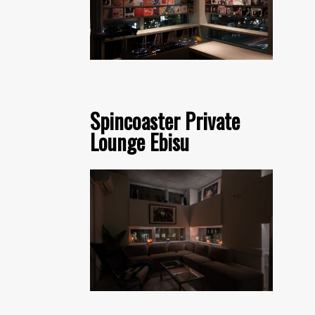
Spincoaster Private
Lounge Ebisu