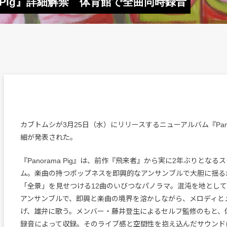
a Pig』詳細解禁 体育館で全曲同時録音
カブトムシが3月25日（水）にリリースするニューアルバム『Panor
細が発表された。
『Panorama Pig』は、前作『飛来者』から実に2年ぶりとな
ム。楽曲の持つポップネスを即興的なアンサンブルで大胆に揺る
「全景」を見せつける12曲のいびつなパノラマ。混沌を地とし
アンサンブルで、即興と楽曲の境界を溶かしながら、メロディと
げ、雄弁に歌う。メンバー・藤井登生によるセルフ監修のもと、
録音によって収録。そのライブ感と空間性を抱え込んだサウンド