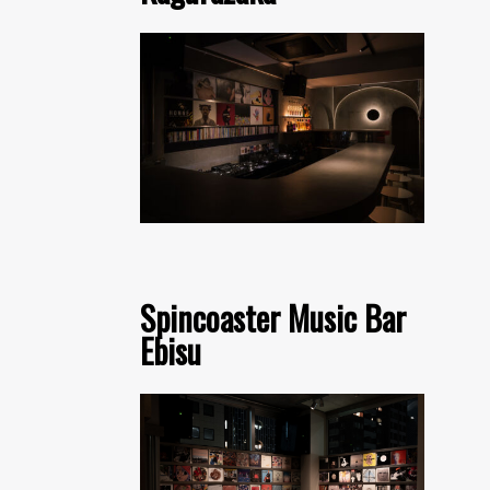
Spincoaster Music Bar
Ebisu