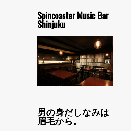
Spincoaster Music Bar
Shinjuku
男の身だしなみは
眉毛から。