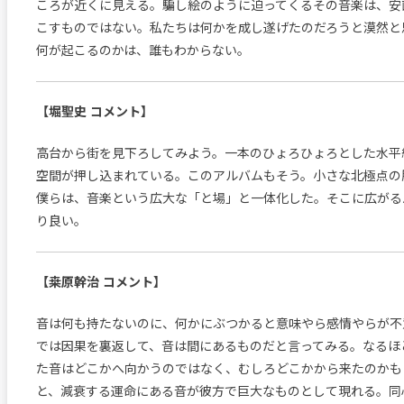
ころが近くに見える。騙し絵のように迫ってくるその音楽は、安
こすものではない。私たちは何かを成し遂げたのだろうと漠然と
何が起こるのかは、誰もわからない。
【堀聖史 コメント】
高台から街を見下ろしてみよう。一本のひょろひょろとした水平
空間が押し込まれている。このアルバムもそう。小さな北極点の
僕らは、音楽という広大な「と場」と一体化した。そこに広がる
り良い。
【桒原幹治 コメント】
音は何も持たないのに、何かにぶつかると意味やら感情やらが不
では因果を裏返して、音は間にあるものだと言ってみる。なるほ
た音はどこかへ向かうのではなく、むしろどこかから来たのかも
と、減衰する運命にある音が彼方で巨大なものとして現れる。同