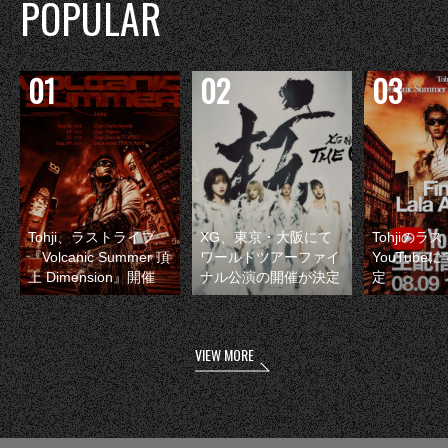
POPULAR
Tohji、ラストライブ
XG、東京・大阪にて
Tohjiのラ
『Volcanic Summer 頂
ワールドツアーファイ
YouTube
上 Dimension』開催
ナル公演の開催が決定
定
VIEW MORE