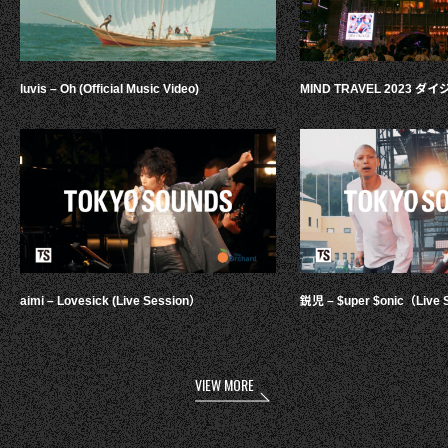
luvis – Oh (Official Music Video)
MIND TRAVEL 2023 
aimi – Lovesick (Live Session）
鋭児 – $uper $onic（Live 
VIEW MORE