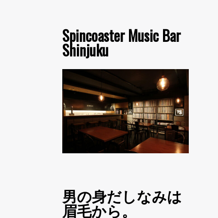
Spincoaster Music Bar
Shinjuku
男の身だしなみは
眉毛から。