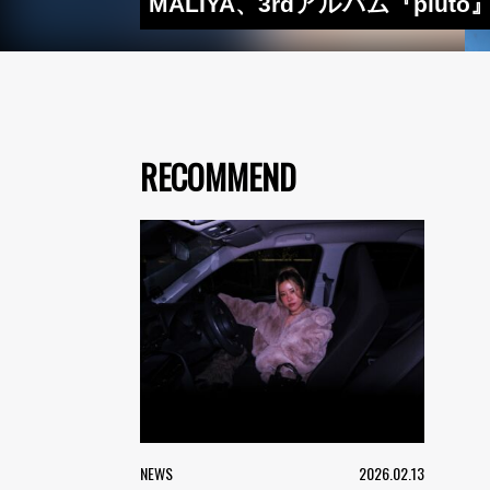
MALIYA、3rdアルバム『plu
RECOMMEND
NEWS
2026.02.13