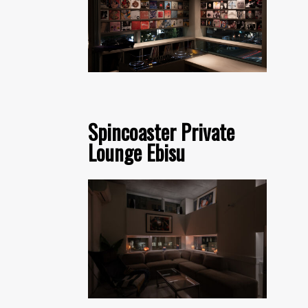
Spincoaster Private
Lounge Ebisu