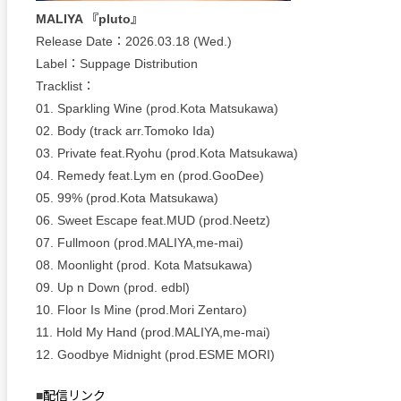
MALIYA 『pluto』
Release Date：2026.03.18 (Wed.)
Label：Suppage Distribution
Tracklist：
01. Sparkling Wine (prod.Kota Matsukawa)
02. Body (track arr.Tomoko Ida)
03. Private feat.Ryohu (prod.Kota Matsukawa)
04. Remedy feat.Lym en (prod.GooDee)
05. 99% (prod.Kota Matsukawa)
06. Sweet Escape feat.MUD (prod.Neetz)
07. Fullmoon (prod.MALIYA,me-mai)
08. Moonlight (prod. Kota Matsukawa)
09. Up n Down (prod. edbl)
10. Floor Is Mine (prod.Mori Zentaro)
11. Hold My Hand (prod.MALIYA,me-mai)
12. Goodbye Midnight (prod.ESME MORI)
■
配信リンク