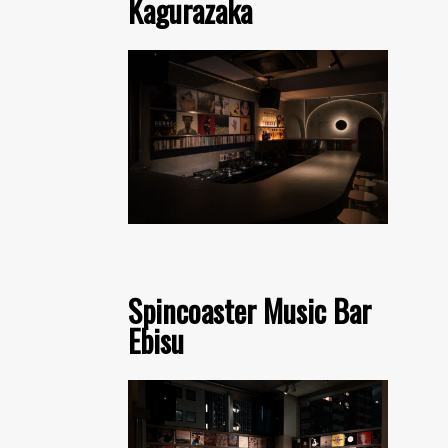
Kagurazaka
Spincoaster Music Bar
Ebisu