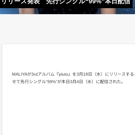
to』リリース発表 先行シングル“99%”本日配信
MALIYAが3rdアルバム『pluto』を3月18日（水）にリリース
せて先行シングル“99%”が本日3月4日（水）に配信された。