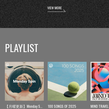
VIEW MORE
PLAYLIST
【月曜更新】Monday Spin
100 SONGS OF 2025
MIND TRAVEL