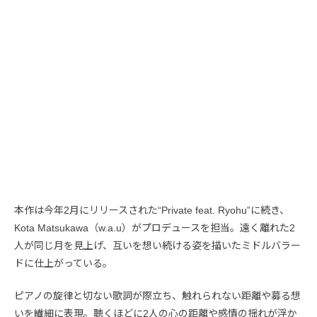
本作は今年2月にリリースされた“Private feat. Ryohu”に続き、
Kota Matsukawa（w.a.u）がプロデュースを担当。遠く離れた2
人が同じ月を見上げ、互いを想い続ける姿を描いたミドルバラー
ドに仕上がっている。
ピアノの旋律と切ない歌詞が際立ち、触れられない距離や募る想
いを繊細に表現。聴くほどに2人の心の距離や感情の揺れが浮か