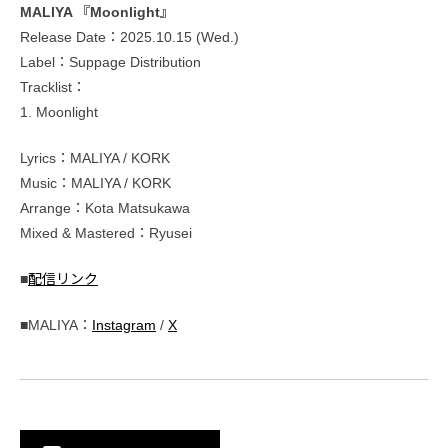
MALIYA 『Moonlight』
Release Date：2025.10.15 (Wed.)
Label：Suppage Distribution
Tracklist：
1. Moonlight
Lyrics：MALIYA / KORK
Music：MALIYA / KORK
Arrange：Kota Matsukawa
Mixed & Mastered：Ryusei
■
配信リンク
■MALIYA：
Instagram
/
X