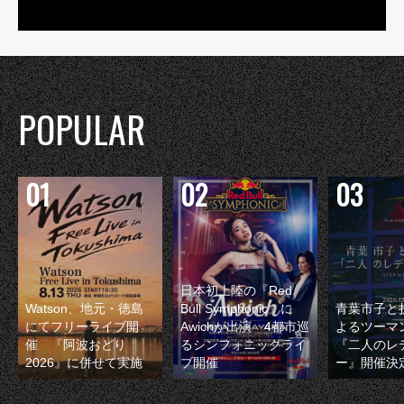
POPULAR
日本初上陸の『Red
Watson、地元・徳島
Bull Symphonic』に
青葉市子と
にてフリーライブ開
Awichが出演 4都市巡
よるツーマ
催 『阿波おどり
るシンフォニックライ
『二人のレ
2026』に併せて実施
ブ開催
ー』開催決