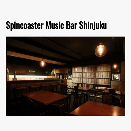
Spincoaster Music Bar Shinjuku