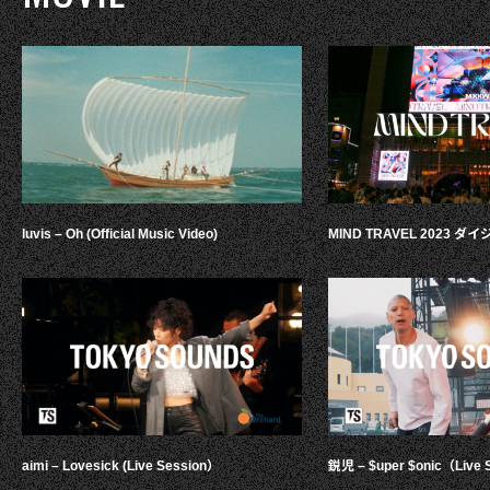
luvis – Oh (Official Music Video)
MIND TRAVEL 2023 
aimi – Lovesick (Live Session）
鋭児 – $uper $onic（Live 