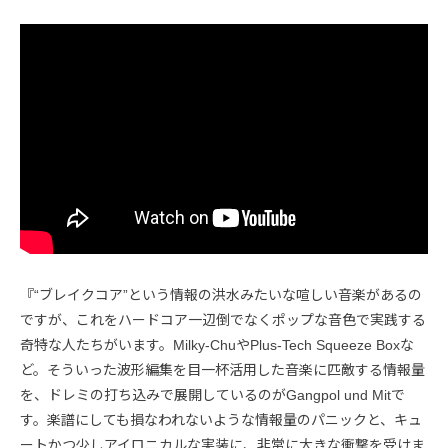
『“ブレイクコア”という情報の洪水みたいな喧しい音楽があるの
ですが、これをハードコア一辺倒でなくポップな音色で実践する
奇特な人たちがいます。Milky-ChuやPlus-Tech Squeeze Boxな
ど。そういった波形編集を目一杯活用した音楽に匹敵する情報量
を、ドレミの打ち込みで展開しているのがGangpol und Mitで
す。楽譜にしても損なわれないような情報量のパニックと、キュ
ートかつ少しアイロニカルな実装に、非常に大きな衝撃を受けま