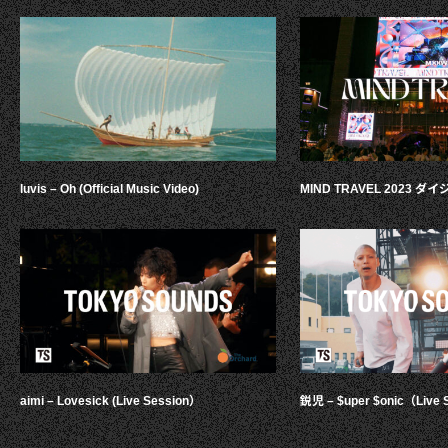
luvis – Oh (Official Music Video)
MIND TRAVEL 2023 
aimi – Lovesick (Live Session）
鋭児 – $uper $onic（Live 