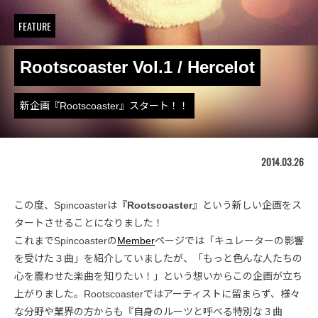
FEATURE
Rootscoaster Vol.1 / Hercelot
新企画『Rootscoaster』スタート！！
2014.03.26
この度、Spincoasterは
『Rootscoaster』
という新しい企画をス
タートさせることになりました！
これまでSpincoasterの
Member
ページでは「キュレーターの影響
を受けた３曲」を紹介していましたが、「もっと色んな人たちの
心を震わせた楽曲を知りたい！」という想いからこの企画が立ち
上がりました。Rootscoasterではアーティストに留まらず、様々
な分野や業界の方からも『自身のルーツと呼べる特別な３曲