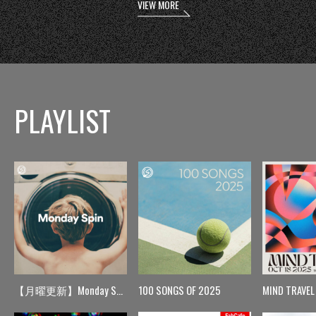
VIEW MORE
PLAYLIST
【月曜更新】Monday Spin
100 SONGS OF 2025
MIND TRAVEL