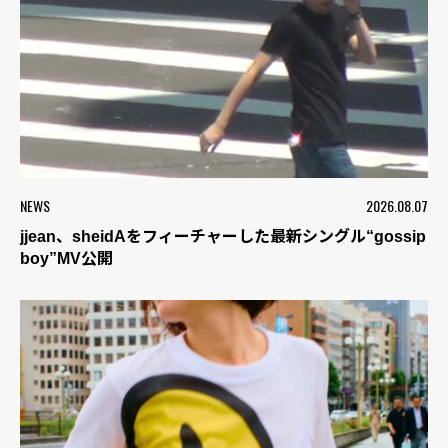
NEWS
2026.08.07
jjean、sheidAをフィーチャーした最新シングル“gossip
boy”MV公開