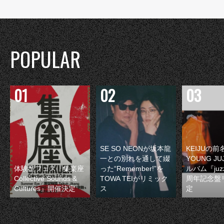
POPULAR
SE SO NEONが坂本龍
KEIJUの
一との別れを通して綴
YOUNG JU
体験型フェス『集楽座
った“Remember!”を
ルバム『juzz
Collective Sounds &
TOWA TEIがリミック
周年記念盤
Cultures』開催決定
ス
定