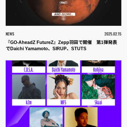
NEWS
2025.02.15
『GO-AheadZ FutureZ』Zepp羽田で開催 第1弾発表
でDaichi Yamamoto、SIRUP、STUTS