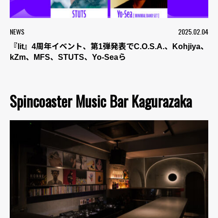
NEWS
2025.02.04
『lit』4周年イベント、第1弾発表でC.O.S.A.、Kohjiya、
kZm、MFS、STUTS、Yo-Seaら
Spincoaster Music Bar Kagurazaka