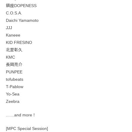
鎮座DOPENESS
C.O.S.A.
Daichi Yamamoto
JJJ
Kaneee
KID FRESINO
北里彰久
KMC
長岡亮介
PUNPEE
tofubeats
T-Pablow
Yo-Sea
Zeebra
……and more！
[MPC Special Session]