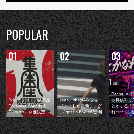
POPULAR
Rachel 
体験型フェス『集楽座
jjean、sheidAをフィー
歌舞伎町で
Collective Sounds &
チャーした最新シング
とかする『
Cultures』開催決定
ル“gossip boy”MV公開
れーーッ』