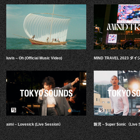
luvis – Oh (Official Music Video)
MIND TRAVEL 2023 
aimi – Lovesick (Live Session）
鋭児 – $uper $onic（Live 