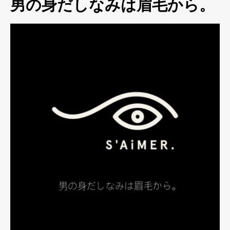
男の身だしなみは眉毛から。