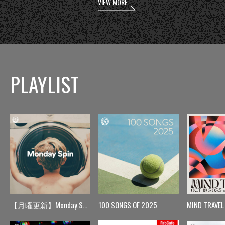
VIEW MORE
PLAYLIST
【月曜更新】Monday Spin
100 SONGS OF 2025
MIND TRAVEL