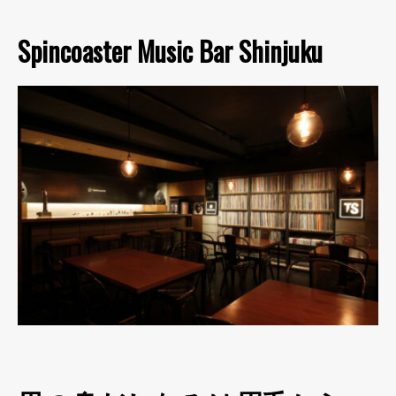
Spincoaster Music Bar Shinjuku