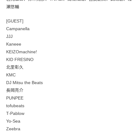
瀬悠輔
[GUEST]
Campanella
JJJ
Kaneee
KEIZOmachine!
KID FRESINO
北里彰久
KMC
DJ Mitsu the Beats
長岡亮介
PUNPEE
tofubeats
T-Pablow
Yo-Sea
Zeebra