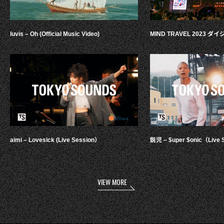
luvis – Oh (Official Music Video)
MIND TRAVEL 2023 
aimi – Lovesick (Live Session）
鋭児 – $uper $onic（Live 
VIEW MORE