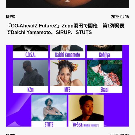
NEWS
2025.02.15
『GO-AheadZ FutureZ』Zepp羽田で開催 第1弾発表
でDaichi Yamamoto、SIRUP、STUTS