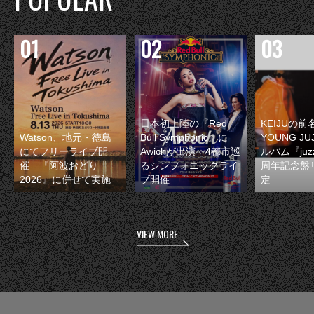
日本初上陸の『Red
KEIJUの
Watson、地元・徳島
Bull Symphonic』に
YOUNG JU
にてフリーライブ開
Awichが出演 4都市巡
ルバム『juzz
催 『阿波おどり
るシンフォニックライ
周年記念盤
2026』に併せて実施
ブ開催
定
VIEW MORE