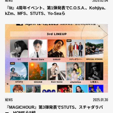
NEWS
2025.02.04
『lit』4周年イベント、第1弾発表でC.O.S.A.、Kohjiya、
kZm、MFS、STUTS、Yo-Seaら
NEWS
2025.01.30
『MAGICHOUR』第3弾発表でSTUTS、スチャダラパ
ー、HOMEら5組