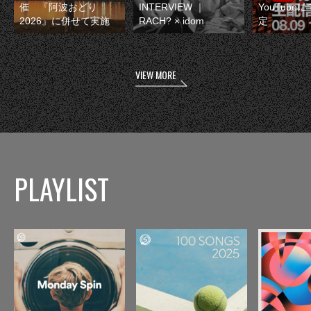
催 『阿波おどり
INTERVIEW ｜
YouTube
2026』に併せて実施
RACH? × idom
定
VIEW MORE
PLAYLIST