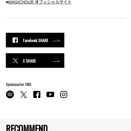
■
MAGICHOUR オフィシャルサイト
Facebook SHARE
X SHARE
Spincoaster SNS
RECOMMEND