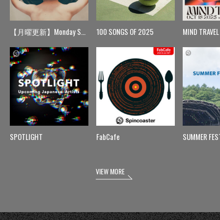
【月曜更新】Monday Spin
100 SONGS OF 2025
MIND TRAVEL
SPOTLIGHT
FabCafe
SUMMER FES
VIEW MORE