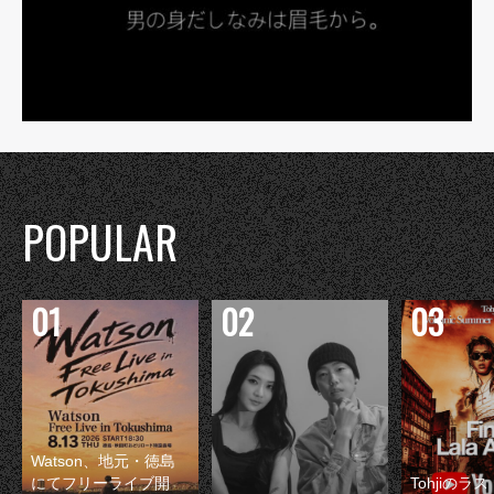
POPULAR
Watson、地元・徳島
にてフリーライブ開
Tohjiのラ