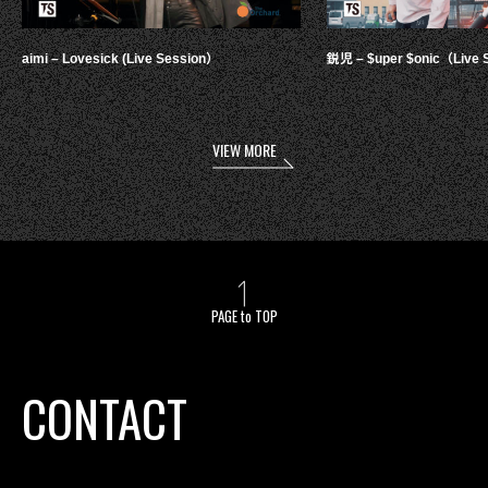
aimi – Lovesick (Live Session）
鋭児 – $uper $onic（Live 
VIEW MORE
PAGE to TOP
CONTACT