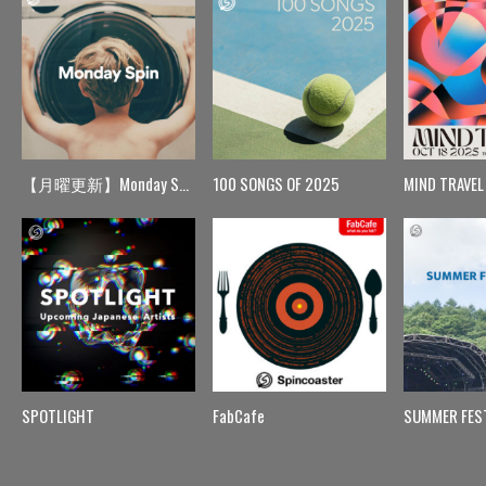
【月曜更新】Monday Spin
100 SONGS OF 2025
MIND TRAVEL
SPOTLIGHT
FabCafe
SUMMER FES