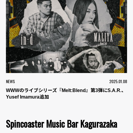
NEWS
2025.01.08
WWWのライブシリーズ『Melt:Blend』第3弾にS.A.R.、
Yusef Imamura追加
Spincoaster Music Bar Kagurazaka