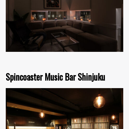
Spincoaster Music Bar Shinjuku