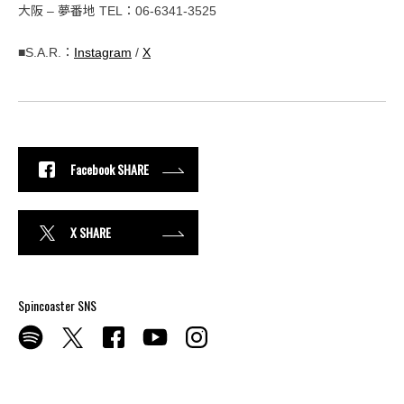
大阪 – 夢番地 TEL：06-6341-3525
■S.A.R.：
Instagram
/
X
Facebook SHARE
X SHARE
Spincoaster SNS