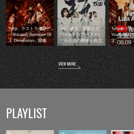
Tohji、ラストライブ
XG、東京・大阪にて
Tohjiのラ
『Volcanic Summer 頂
ワールドツアーファイ
YouTube
上 Dimension』開催
ナル公演の開催が決定
定
VIEW MORE
PLAYLIST