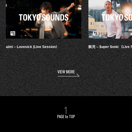
aimi – Lovesick (Live Session）
鋭児 – $uper $onic（Live 
VIEW MORE
PAGE to TOP