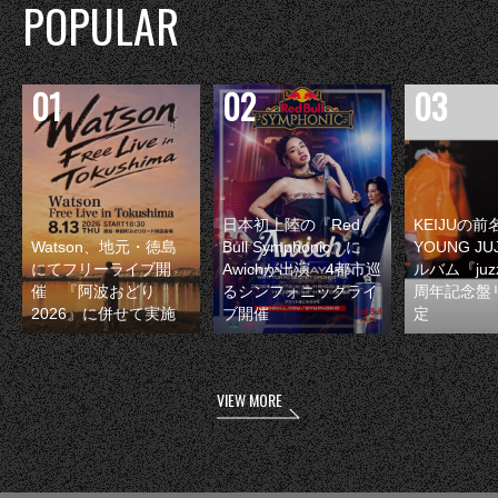
POPULAR
日本初上陸の『Red
KEIJUの
Watson、地元・徳島
Bull Symphonic』に
YOUNG JU
にてフリーライブ開
Awichが出演 4都市巡
ルバム『juzz
催 『阿波おどり
るシンフォニックライ
周年記念盤
2026』に併せて実施
ブ開催
定
VIEW MORE