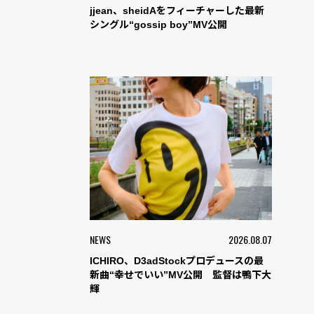
jjean、sheidAをフィーチャーした最新
シングル“gossip boy”MV公開
NEWS
2026.08.07
ICHIRO、D3adStockプロデュースの最
新曲“幸せでいい”MV公開 監督は鴨下大
輝