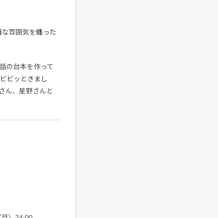
議な雰囲気を纏った
7話の台本を作って
とビビッときまし
さん、星野さんと
月）24:00