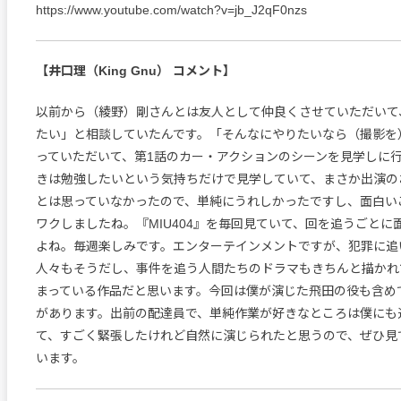
https://www.youtube.com/watch?v=jb_J2qF0nzs
【井口理（King Gnu） コメント】
以前から（綾野）剛さんとは友人として仲良くさせていただいて
たい」と相談していたんです。「そんなにやりたいなら（撮影を
っていただいて、第1話のカー・アクションのシーンを見学しに
きは勉強したいという気持ちだけで見学していて、まさか出演の
とは思っていなかったので、単純にうれしかったですし、面白い
ワクしましたね。『MIU404』を毎回見ていて、回を追うごとに
よね。毎週楽しみです。エンターテインメントですが、犯罪に追
人々もそうだし、事件を追う人間たちのドラマもきちんと描かれ
まっている作品だと思います。今回は僕が演じた飛田の役も含め
があります。出前の配達員で、単純作業が好きなところは僕にも
て、すごく緊張したけれど自然に演じられたと思うので、ぜひ見
います。