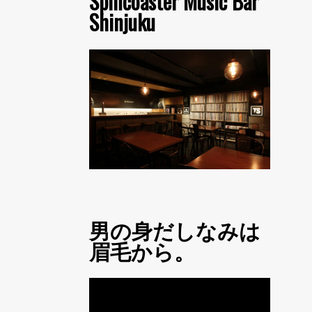
Spincoaster Music Bar
Shinjuku
男の身だしなみは
眉毛から。