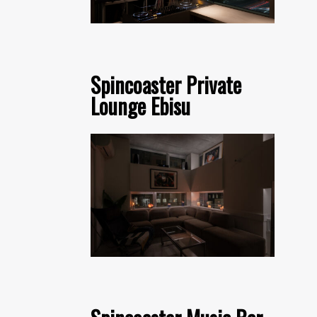
Spincoaster Private
Lounge Ebisu