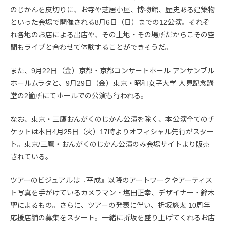
のじかんを皮切りに、お寺や芝居小屋、博物館、歴史ある建築物
といった会場で開催される8月6日（日）までの12公演。それぞ
れ各地のお店による出店や、その土地・その場所だからこその空
間もライブと合わせて体験することができそうだ。
また、9月22日（金）京都・京都コンサートホール アンサンブル
ホールムラタと、9月29日（金）東京・昭和女子大学 人見記念講
堂の2箇所にてホールでの公演も行われる。
なお、東京・三鷹おんがくのじかん公演を除く、本公演全てのチ
ケットは本日4月25日（火）17時よりオフィシャル先行がスター
ト。東京/三鷹・おんがくのじかん公演のみ会場サイトより販売
されている。
ツアーのビジュアルは『平成』以降のアートワークやアーティス
ト写真を手がけているカメラマン・塩田正幸、デザイナー・鈴木
聖によるもの。さらに、ツアーの発表に伴い、折坂悠太 10周年
応援店舗の募集をスタート。一緒に折坂を盛り上げてくれるお店