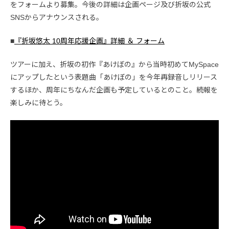
をフォームより募集。今後の詳細は企画ページ及び折坂の公式
SNSからアナウンスされる。
■
『折坂悠太 10周年応援企画』詳細 ＆ フォーム
ツアーに加え、折坂の初作『あけぼの』から当時初めてMySpace
にアップしたという表題曲「あけぼの」を今年再録音しリリース
するほか、周年にちなんだ企画も予定しているとのこと。続報を
楽しみに待とう。