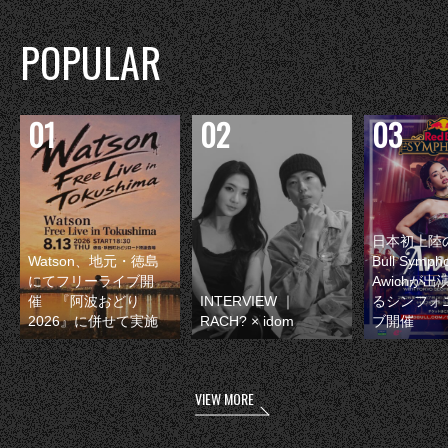
POPULAR
日本初上陸の
Watson、地元・徳島
Bull Symp
にてフリーライブ開
Awichが
催 『阿波おどり
INTERVIEW ｜
るシンフォ
2026』に併せて実施
RACH? × idom
ブ開催
VIEW MORE