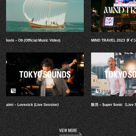
luvis – Oh (Official Music Video)
MIND TRAVEL 2023 
aimi – Lovesick (Live Session）
鋭児 – $uper $onic（Live 
VIEW MORE