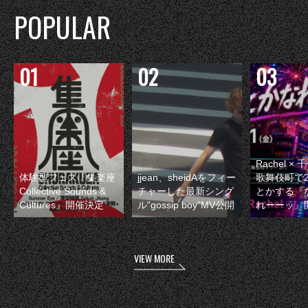
POPULAR
Rachel 
体験型フェス『集楽座
jjean、sheidAをフィー
歌舞伎町で
Collective Sounds &
チャーした最新シング
とかする『
Cultures』開催決定
ル“gossip boy”MV公開
れーーッ』
VIEW MORE