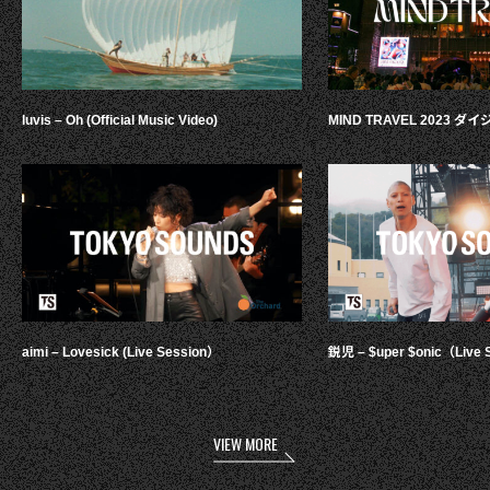
luvis – Oh (Official Music Video)
MIND TRAVEL 2023 
aimi – Lovesick (Live Session）
鋭児 – $uper $onic（Live 
VIEW MORE