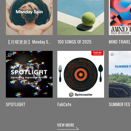
【月曜更新】Monday Spin
100 SONGS OF 2025
MIND TRAVEL
SPOTLIGHT
FabCafe
SUMMER FES
VIEW MORE