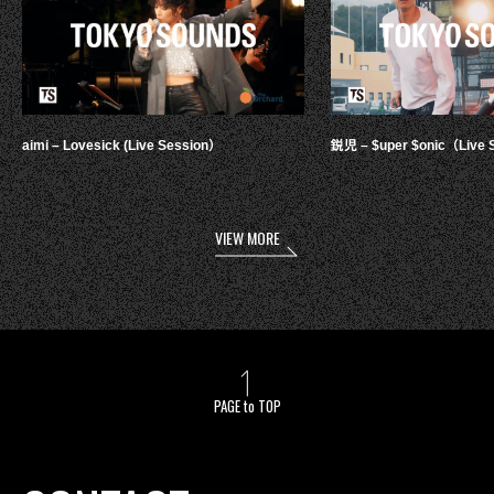
aimi – Lovesick (Live Session）
鋭児 – $uper $onic（Live 
VIEW MORE
PAGE to TOP