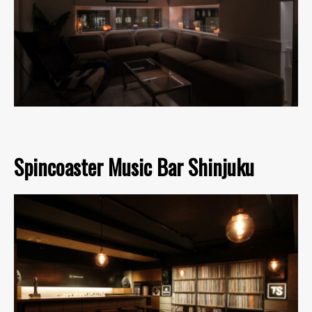
Spincoaster Music Bar Shinjuku