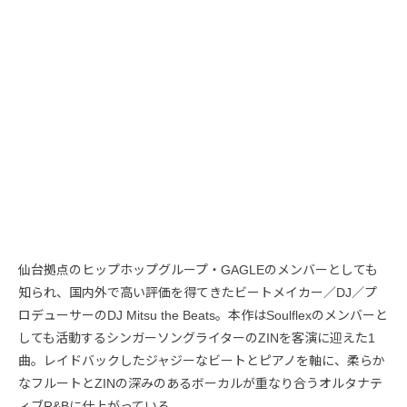
仙台拠点のヒップホップグループ・GAGLEのメンバーとしても
知られ、国内外で高い評価を得てきたビートメイカー／DJ／プ
ロデューサーのDJ Mitsu the Beats。本作はSoulflexのメンバーと
しても活動するシンガーソングライターのZINを客演に迎えた1
曲。レイドバックしたジャジーなビートとピアノを軸に、柔らか
なフルートとZINの深みのあるボーカルが重なり合うオルタナテ
ィブR&Bに仕上がっている。