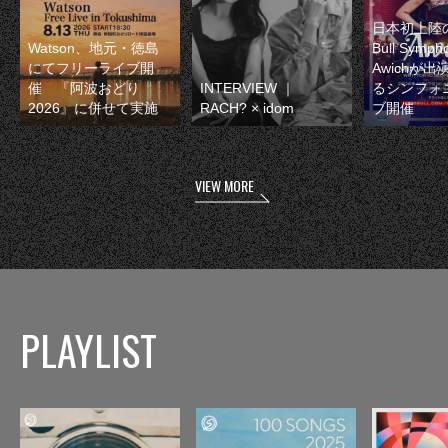
日本初上陸の
Watson、地元・徳島
Bull Symp
にてフリーライブ開
Awichが
催 『阿波おどり
INTERVIEW ｜
るシンフォ
2026』に併せて実施
RACH? × idom
ブ開催
VIEW MORE
PLAYLIST