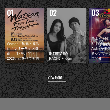
日本初上陸の
Watson、地元・徳島
Bull Symp
にてフリーライブ開
Awichが
催 『阿波おどり
INTERVIEW ｜
るシンフォ
2026』に併せて実施
RACH? × idom
ブ開催
VIEW MORE