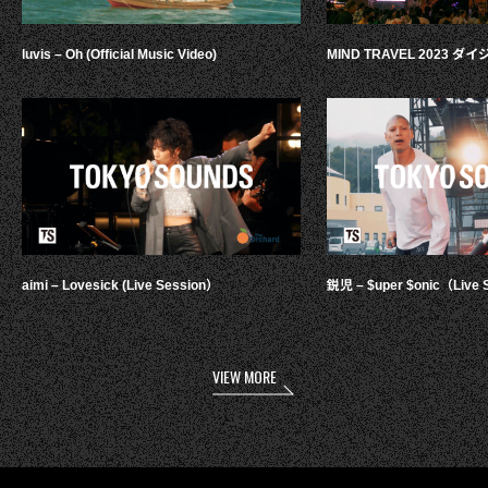
luvis – Oh (Official Music Video)
MIND TRAVEL 2023 
aimi – Lovesick (Live Session）
鋭児 – $uper $onic（Live 
VIEW MORE