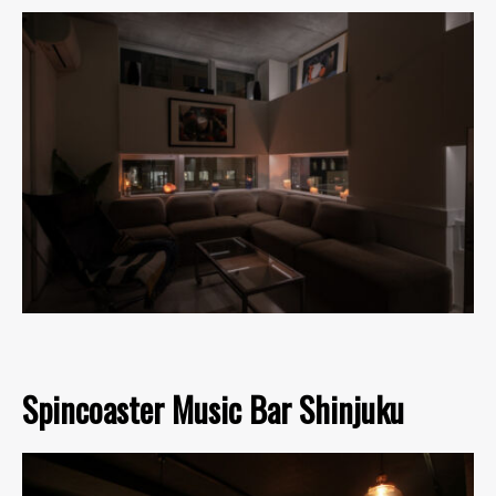
Spincoaster Music Bar Shinjuku