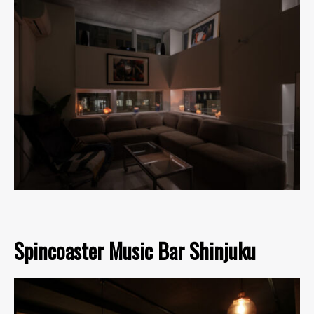
Spincoaster Music Bar Shinjuku