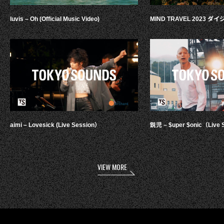
luvis – Oh (Official Music Video)
MIND TRAVEL 2023 
aimi – Lovesick (Live Session）
鋭児 – $uper $onic（Live 
VIEW MORE