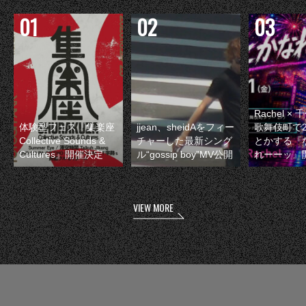
Rachel 
体験型フェス『集楽座
jjean、sheidAをフィー
歌舞伎町で
Collective Sounds &
チャーした最新シング
とかする『
Cultures』開催決定
ル“gossip boy”MV公開
れーーッ』
VIEW MORE