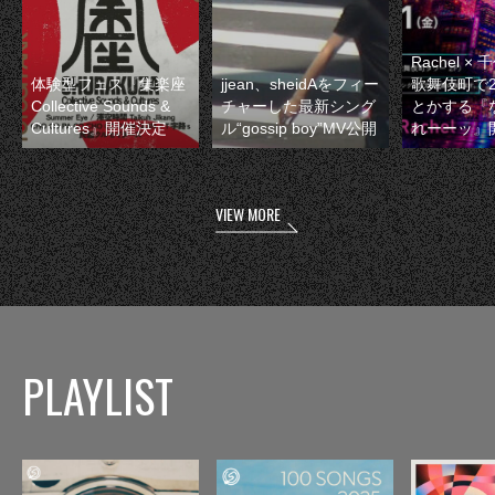
Rachel 
体験型フェス『集楽座
jjean、sheidAをフィー
歌舞伎町で
Collective Sounds &
チャーした最新シング
とかする『
Cultures』開催決定
ル“gossip boy”MV公開
れーーッ』
VIEW MORE
PLAYLIST