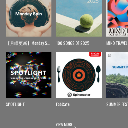
【月曜更新】Monday Spin
100 SONGS OF 2025
MIND TRAVEL
SPOTLIGHT
FabCafe
SUMMER FES
VIEW MORE