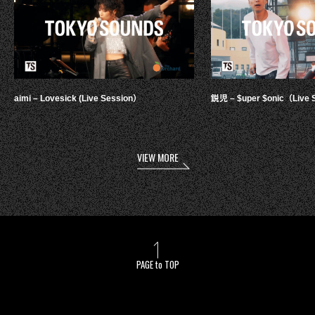
aimi – Lovesick (Live Session）
鋭児 – $uper $onic（Live 
VIEW MORE
PAGE to TOP