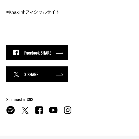
■
Khaki オフィシャルサイト
Facebook SHARE
X SHARE
Spincoaster SNS