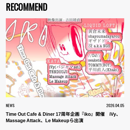
RECOMMEND
NEWS
2026.04.05
Time Out Cafe & Diner 17周年企画『iko』開催 iVy、
Massage Attack、Le Makeupら出演