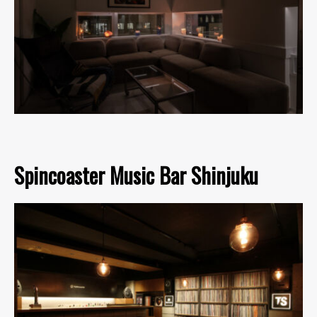
Spincoaster Music Bar Shinjuku