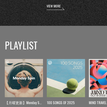
VIEW MORE
PLAYLIST
【月曜更新】Monday Spin
100 SONGS OF 2025
MIND TRAVEL