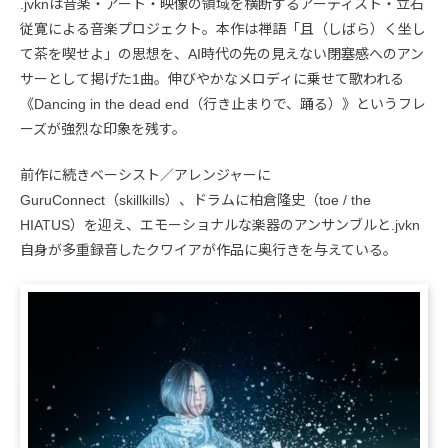
.jvknは音楽・アート・映像の領域を横断するアーティスト・立石
従寛による音楽プロジェクト。本作は禅語「且（しばら）く坐し
て茶を喫せよ」の思想を、AI時代の先の見えない閉塞感へのアン
サーとして掲げた1曲。伸びやかなメロディに乗せて歌われる
《Dancing in the dead end（行き止まりで、踊る）》というフレ
ーズが強烈な印象を残す。
前作に続きベーシスト／アレンジャーに
GuruConnect（skillkills）、ドラムに柏倉隆史（toe / the
HIATUS）を迎え、エモーショナルな楽器のアンサンブルと.jvkn
自身が多重録音したクワイアが作品に奥行きを与えている。