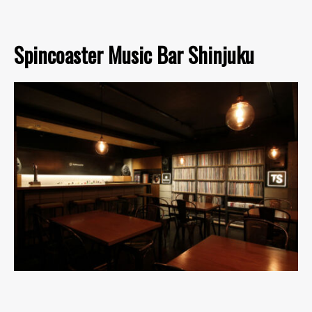
Spincoaster Music Bar Shinjuku