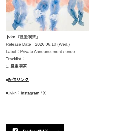
.jvkn『且坐喫茶』
Release Date：2026.06.10 (Wed.)
Label：Private Announcement / ondo
Tracklist：
1. 且坐喫茶
■
配信リンク
■.jvkn：
Instagram
/
X