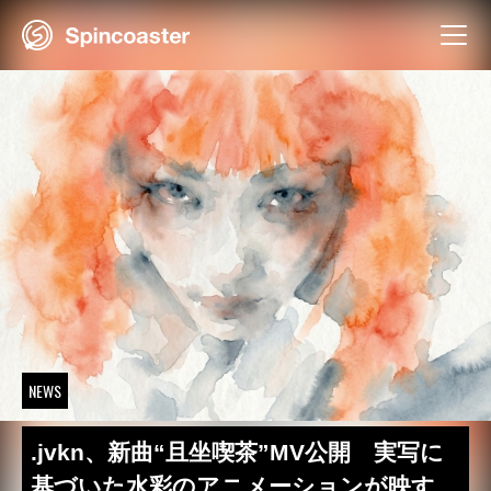
Skip
to
content
NEWS
.jvkn、新曲“且坐喫茶”MV公開 実写に
基づいた水彩のアニメーションが映す、