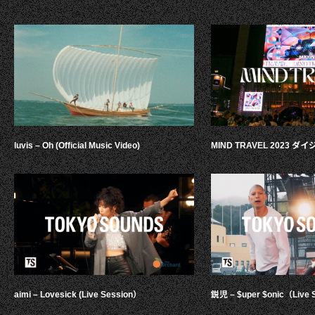
luvis – Oh (Official Music Video)
MIND TRAVEL 2023 
aimi – Lovesick (Live Session）
鋭児 – $uper $onic（Live 