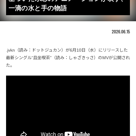
一滴の水と手の物語
2026.06.15
.jvkn（読み：ドットジュカン）が6月10日（水）にリリースした
最新シングル“且坐喫茶”（読み：しゃざきっさ）のMVが公開され
た。