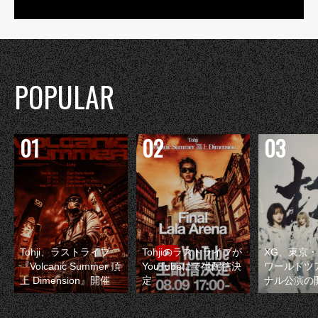
POPULAR
Tohji、ラストライブ
Tohjiのラストライブが
XG、東京
『Volcanic Summer 頂
YouTubeにて生配信決
ワールドツ
上 Dimension』開催
定
ナル公演の