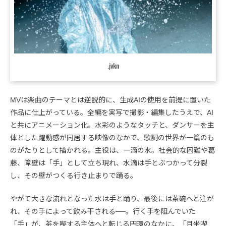
.jvkn
MVは楽曲のテーマとは逆説的に、生成AIの使用を前提に置いた
作品に仕上がっている。全編を実写で撮影・編集したうえで、AI
と共にアニメーション化。水彩のようなタッチと、ダンサーを主
体とした躍動感が同居する映像のなかで、歌詞の世界が一篇のも
のがたりとして描かれる。主役は、一滴の水。社会的な困難や葛
藤、障壁は「手」として立ち現れ、水滴は手とぶつかって分裂
し、その壁がつくる行き止まりで踊る。
やがて大きな流れとなった水は手と踊り、最後には茶碗へと注が
れ、その手によって飲み干される──。行く手を阻んでいた
「手」が、茶を喫する主体へと転じる円環のなかに、「且坐喫