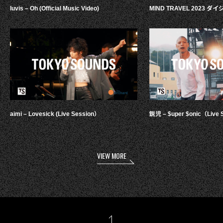
luvis – Oh (Official Music Video)
MIND TRAVEL 2023 
aimi – Lovesick (Live Session）
鋭児 – $uper $onic（Live 
VIEW MORE