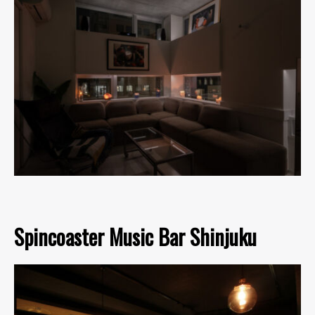
Spincoaster Music Bar Shinjuku