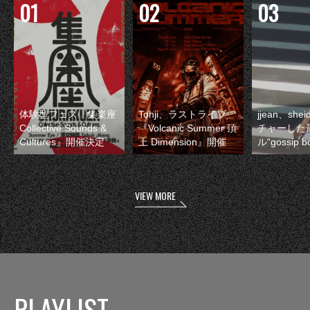
体験型フェス『集楽座
Tohji、ラストライブ
jjean、sh
Collective Sounds &
『Volcanic Summer 頂
チャーした
Cultures』開催決定
上 Dimension』開催
ル“gossip 
VIEW MORE
PLAYLIST