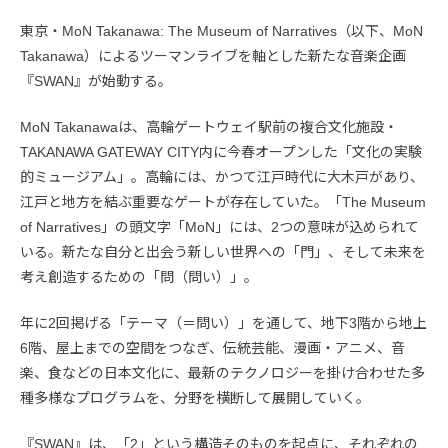
東京・MoN Takanawa: The Museum of Narratives（以下、MoN
Takanawa）によるツーマンライブを軸とした新たな音楽企画
『SWAN』が始動する。
MoN Takanawaは、高輪ゲートウェイ駅前の複合文化施設・
TAKANAWA GATEWAY CITY内に今春オープンした「文化の実験
的ミュージアム」。高輪には、かつて江戸時代に大木戸があり、
江戸と地方を結ぶ重要なゲートが存在していた。「The Museum
of Narratives」の頭文字「MoN」には、2つの意味が込められて
いる。新たな自分と出会う新しい世界への「門」、そして未来を
考え創造するための「問（問い）」。
年に2回掲げる「テーマ（＝問い）」を通して、地下3階から地上
6階、屋上までの空間をつなぎ、伝統芸能、漫画・アニメ、音
楽、食などの日本文化に、最新のテクノロジーを掛け合わせた多
種多様なプログラムを、分野を横断して展開していく。
『SWAN』は、「2」という構造そのものを起点に、それぞれの