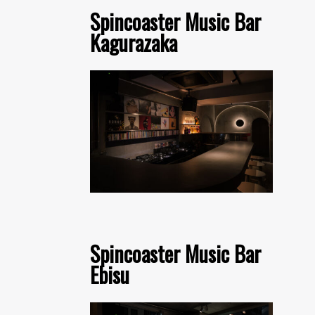
Spincoaster Music Bar
Kagurazaka
Spincoaster Music Bar
Ebisu