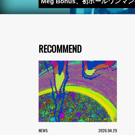
Meg Bonus、初ホールワンマ
RECOMMEND
NEWS
2026.04.29