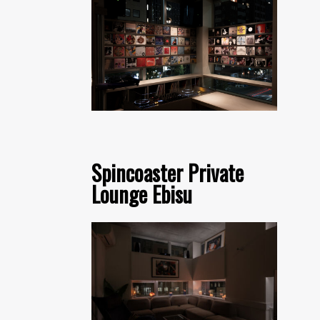
Spincoaster Private
Lounge Ebisu