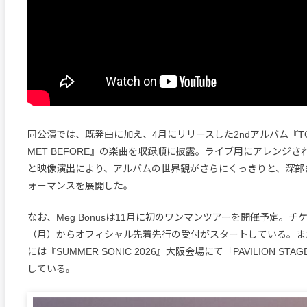
同公演では、既発曲に加え、4月にリリースした2ndアルバム『TO THE
MET BEFORE』の楽曲を収録順に披露。ライブ用にアレンジ
と映像演出により、アルバムの世界観がさらにくっきりと、深部
ォーマンスを展開した。
なお、Meg Bonusは11月に初のワンマンツアーを開催予定。チ
（月）からオフィシャル先着先行の受付がスタートしている。また
には『SUMMER SONIC 2026』大阪会場にて「PAVILION S
している。