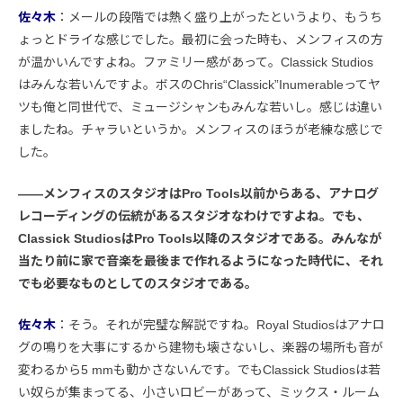
佐々木
：メールの段階では熱く盛り上がったというより、もうち
ょっとドライな感じでした。最初に会った時も、メンフィスの方
が温かいんですよね。ファミリー感があって。Classick Studios
はみんな若いんですよ。ボスのChris“Classick”Inumerableってヤ
ツも俺と同世代で、ミュージシャンもみんな若いし。感じは違い
ましたね。チャラいというか。メンフィスのほうが老練な感じで
した。
――メンフィスのスタジオはPro Tools以前からある、アナログ
レコーディングの伝統があるスタジオなわけですよね。でも、
Classick StudiosはPro Tools以降のスタジオである。みんなが
当たり前に家で音楽を最後まで作れるようになった時代に、それ
でも必要なものとしてのスタジオである。
佐々木
：そう。それが完璧な解説ですね。Royal Studiosはアナロ
グの鳴りを大事にするから建物も壊さないし、楽器の場所も音が
変わるから5 mmも動かさないんです。でもClassick Studiosは若
い奴らが集まってる、小さいロビーがあって、ミックス・ルーム