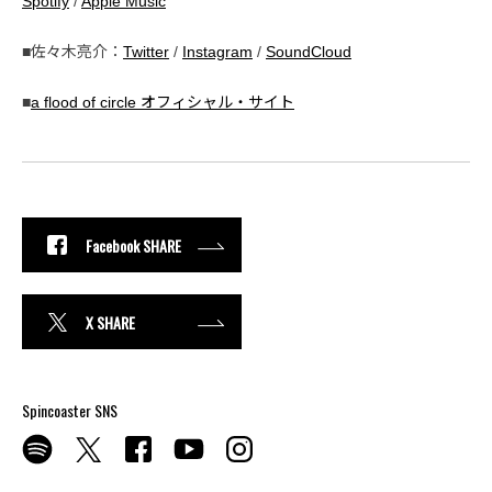
Spotify
/
Apple Music
■佐々木亮介：
Twitter
/
Instagram
/
SoundCloud
■
a flood of circle オフィシャル・サイト
Facebook SHARE
X SHARE
Spincoaster SNS