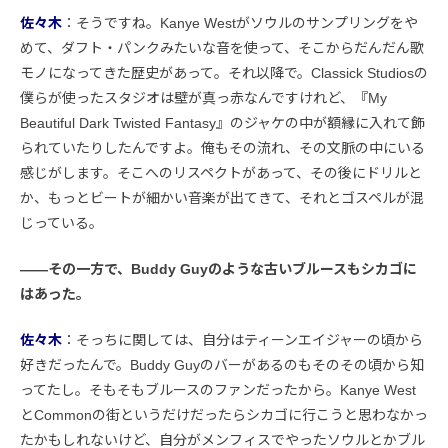
佐々木
：そうですね。Kanye Westがソウルのサンプリングをや
めて、ダフト・パンクみたいな音を使って、そこからだんだん歌
モノになってきた歴史があって。それ以降で。Classick Studiosの
僕らが使ったスタジオは壁が真っ赤なんですけれど、『My
Beautiful Dark Twisted Fantasy』のジャケの中が額縁に入れて飾
られていたりしたんですよ。俺もその流れ、その文脈の中にいる
感じがします。そこへのリスペクトがあって、その後にドリルと
か、もっとビートが細かい音楽が出てきて、それとゴスペルが混
じっている。
――その一方で、Buddy Guyのような古いブルースもシカゴに
はあった。
佐々木
：そっちに関しては、自分はティーンエイジャーの頃から
好きだったんで。Buddy Guyのバーがあるのもそのその頃から知
ってたし。そもそもブルースのファンだったから。Kanye West
とCommonの街というだけだったらシカゴに行こうと思わなかっ
たかもしれないけど、自分がメンフィスでやったソウルとかブル