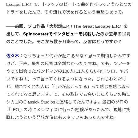
Escape E.P.』で、トラップのビートで曲を作るっていうひとつの
トライをしたんで、その流れで次を作るという発想もあって。
――前回、ソロ作品『大脱走E.P. / The Great Escape E.P.』を
出して、
Spincoasterでインタビューを掲載した
のが去年の12月
のことでした。そこから数ヶ月あって、反響はどうですか？
佐々木
：もうちょっと何かが起こるかなと思って期待したんです
けど、正直、最初の反響は全然なかったですね。でも、ツアーを
やって出会ったバンドマンの100人に1人くらいは「ソロ、ヤバ
いですね！」って言ってくれるようになった。じわじわとだけ
ど、触れてくれた人は「何かが起こってる」って感じを感じ取っ
てくれてると思います。で、その取材でお会いしたくらいの時に
シカゴのClassick Studiosに連絡してたんですよ。最初のソロの
『LEO』の時にメンフィスに行った経験があったんで、現地に挑
戦しようという発想が俺にもスタッフもあったんですね。