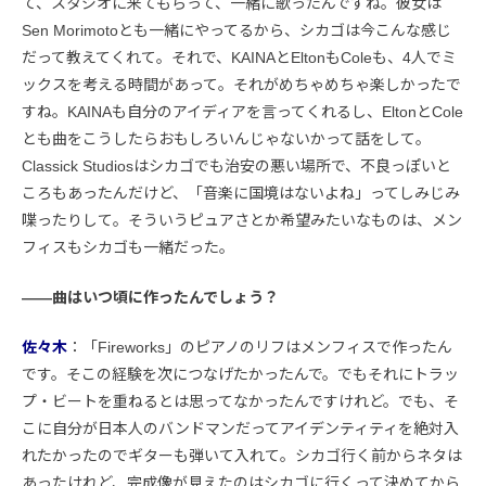
て、スタジオに来てもらって、一緒に歌ったんですね。彼女は
Sen Morimotoとも一緒にやってるから、シカゴは今こんな感じ
だって教えてくれて。それで、KAINAとEltonもColeも、4人でミ
ックスを考える時間があって。それがめちゃめちゃ楽しかったで
すね。KAINAも自分のアイディアを言ってくれるし、EltonとCole
とも曲をこうしたらおもしろいんじゃないかって話をして。
Classick Studiosはシカゴでも治安の悪い場所で、不良っぽいと
ころもあったんだけど、「音楽に国境はないよね」ってしみじみ
喋ったりして。そういうピュアさとか希望みたいなものは、メン
フィスもシカゴも一緒だった。
――曲はいつ頃に作ったんでしょう？
佐々木
：「Fireworks」のピアノのリフはメンフィスで作ったん
です。そこの経験を次につなげたかったんで。でもそれにトラッ
プ・ビートを重ねるとは思ってなかったんですけれど。でも、そ
こに自分が日本人のバンドマンだってアイデンティティを絶対入
れたかったのでギターも弾いて入れて。シカゴ行く前からネタは
あったけれど、完成像が見えたのはシカゴに行くって決めてから