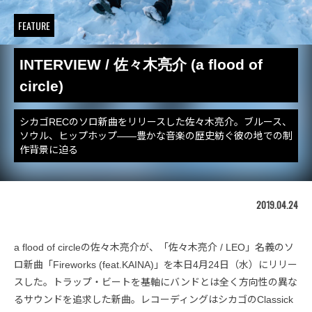
FEATURE
INTERVIEW / 佐々木亮介 (a flood of
circle)
シカゴRECのソロ新曲をリリースした佐々木亮介。ブルース、
ソウル、ヒップホップ――豊かな音楽の歴史紡ぐ彼の地での制
作背景に迫る
2019.04.24
a flood of circleの佐々木亮介が、「佐々木亮介 / LEO」名義のソ
ロ新曲「Fireworks (feat.KAINA)」を本日4月24日（水）にリリー
スした。トラップ・ビートを基軸にバンドとは全く方向性の異な
るサウンドを追求した新曲。レコーディングはシカゴのClassick