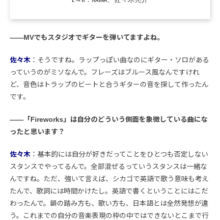
――MVでもスタジオでギターを弾いてますよね。
佐々木
：そうですね。ラップっぽい曲なのにギター・ソロがある
っていうのがミソなんで。フレーズはブルース風なんですけれ
ど、音色はトラップのビートと合うギターの音を探して作ったん
です。
――「Fireworks」は自分のどういう側面を象徴している曲にな
ったと思います？
佐々木
：基本的には自分が好きだってことをひとつも否定しない
スタンスでやってるんで。全部混ぜるっていうスタンスは一緒な
んですね。ただ、強いて言えば、シカゴで英語で歌う意味も考え
たんで、歌詞には時間かけたし。英語で書くということにはこだ
わったんで。韻の踏み方も、歌い方も、日本語とは全然発想が違
う。これまでの自分の音楽表現の枠の中ではできないとこまで行