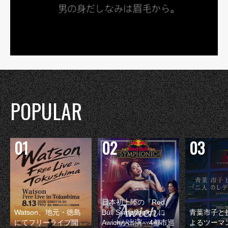
POPULAR
日本初上陸の『Red
Watson、地元・徳島
Bull Symphonic』に
青葉市子と
にてフリーライブ開
Awichが出演 4都市巡
よるツーマ