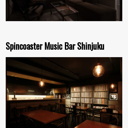
Spincoaster Music Bar Shinjuku