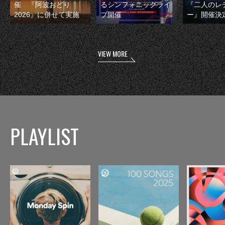
催 『阿波おどり
るシンフォニックライ
『二人のレ
2026』に併せて実施
ブ開催
ー』開催決
VIEW MORE
PLAYLIST