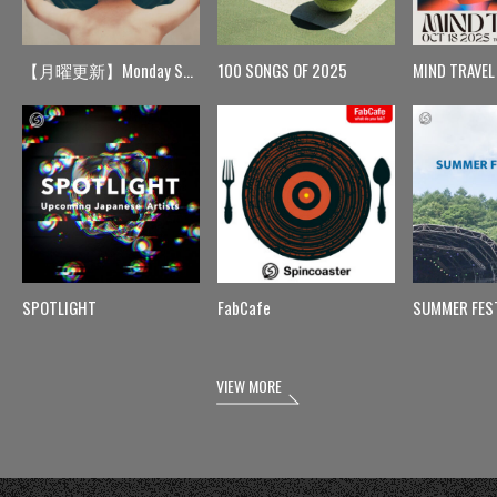
【月曜更新】Monday Spin
100 SONGS OF 2025
MIND TRAVEL
SPOTLIGHT
FabCafe
SUMMER FES
VIEW MORE