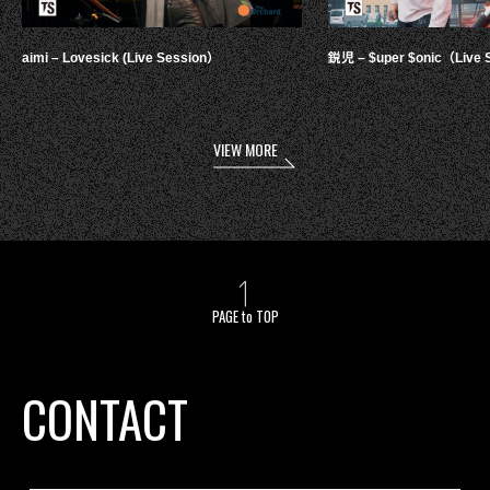
aimi – Lovesick (Live Session）
鋭児 – $uper $onic（Live 
VIEW MORE
PAGE to TOP
CONTACT