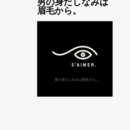
男の身だしなみは
眉毛から。