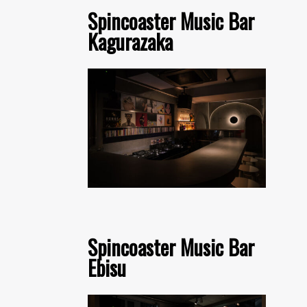
Spincoaster Music Bar
Kagurazaka
Spincoaster Music Bar
Ebisu