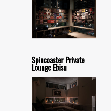
Spincoaster Private
Lounge Ebisu