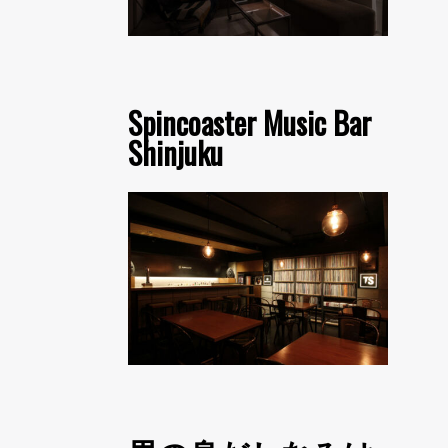
Spincoaster Music Bar
Shinjuku