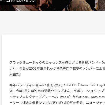
の一手に何を仕掛けるのか
ブラックミュージックのエッセンスを感じさせる新鋭バンド・Do
ナ）。全員が2002年生まれかつ音楽専門学校卒のメンバーによ
人組だ。
昨年バラエティに富んだ5曲を収録した1st EP『Humanistic Psyc
ス、今年2月には独自の活動やさまざまなコラボレーションでも
イティブコレクティブ／レーベル〈w.a.u〉から01sail、Kota Mat
ーサーに迎えた最新シングル“BY MY SIDE”を発表。ニュージ