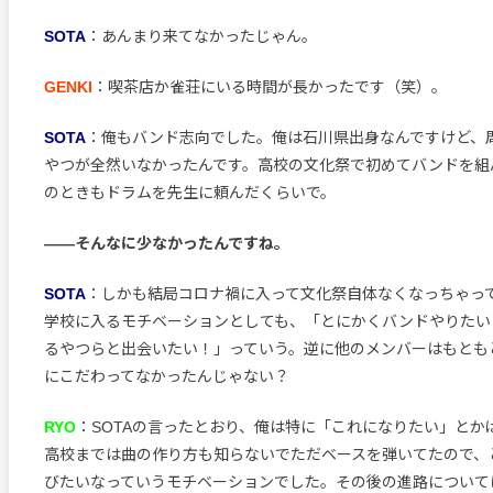
SOTA
：あんまり来てなかったじゃん。
GENKI
：喫茶店か雀荘にいる時間が長かったです（笑）。
SOTA
：俺もバンド志向でした。俺は石川県出身なんですけど、
やつが全然いなかったんです。高校の文化祭で初めてバンドを組
のときもドラムを先生に頼んだくらいで。
――そんなに少なかったんですね。
SOTA
：しかも結局コロナ禍に入って文化祭自体なくなっちゃっ
学校に入るモチベーションとしても、「とにかくバンドやりたい
るやつらと出会いたい！」っていう。逆に他のメンバーはもとも
にこだわってなかったんじゃない？
RYO
：SOTAの言ったとおり、俺は特に「これになりたい」とか
高校までは曲の作り方も知らないでただベースを弾いてたので、
びたいなっていうモチベーションでした。その後の進路について