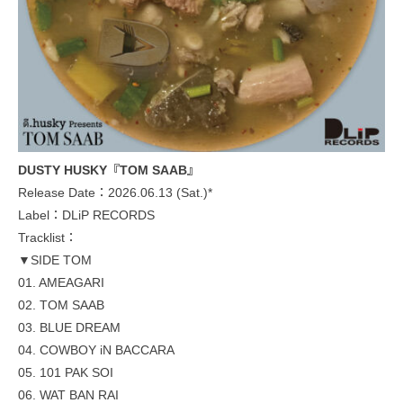
DUSTY HUSKY『TOM SAAB』
Release Date：2026.06.13 (Sat.)*
Label：DLiP RECORDS
Tracklist：
▼SIDE TOM
01. AMEAGARI
02. TOM SAAB
03. BLUE DREAM
04. COWBOY iN BACCARA
05. 101 PAK SOI
06. WAT BAN RAI