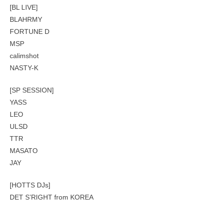
[BL LIVE]
BLAHRMY
FORTUNE D
MSP
calimshot
NASTY-K
[SP SESSION]
YASS
LEO
ULSD
TTR
MASATO
JAY
[HOTTS DJs]
DET S’RIGHT from KOREA