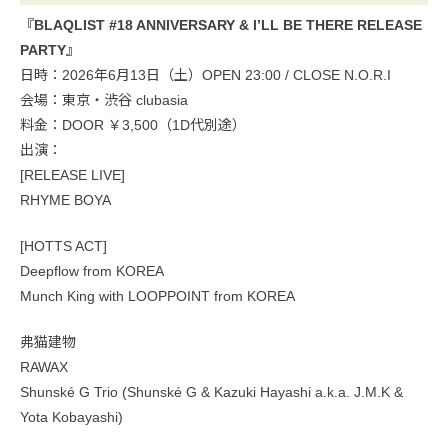
『BLAQLIST #18 ANNIVERSARY & I’LL BE THERE RELEASE
PARTY』
日時：2026年6月13日（土）OPEN 23:00 / CLOSE N.O.R.I
会場：東京・渋谷 clubasia
料金：DOOR ￥3,500（1D代別途）
出演：
[RELEASE LIVE]
RHYME BOYA
[HOTTS ACT]
Deepflow from KOREA
Munch King with LOOPPOINT from KOREA
弗猫建物
RAWAX
Shunské G Trio (Shunské G & Kazuki Hayashi a.k.a. J.M.K &
Yota Kobayashi)