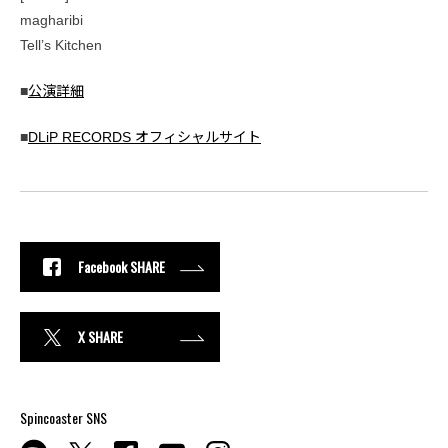
magharibi
Tell’s Kitchen
■
公演詳細
■
DLiP RECORDS オフィシャルサイト
Facebook SHARE
X SHARE
Spincoaster SNS