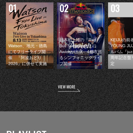
日本初上陸の『Red
KEIJUの
Watson、地元・徳島
Bull Symphonic』に
YOUNG JU
にてフリーライブ開
Awichが出演 4都市巡
ルバム『juzz
催 『阿波おどり
るシンフォニックライ
周年記念盤
2026』に併せて実施
ブ開催
定
VIEW MORE