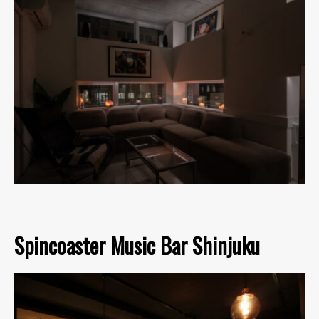
Spincoaster Music Bar Shinjuku