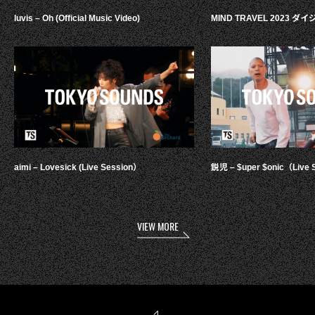
luvis – Oh (Official Music Video)
MIND TRAVEL 2023 
aimi – Lovesick (Live Session）
鋭児 – $uper $onic（Live 
VIEW MORE