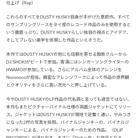
仕上げ（Rap）
これらのすべてをDUSTY HUSKY自身が手がけた意欲作。すべて
のサンプリングソースをタイ産のレコード作品のみを使用すると
いう徹底っぷり。DUSTY HUSKYらしい独自の視点とアイデア、
そしてブレない美学を体現した作品といえそうだ。
本作ではDUSTY HUSKYの他にも信頼を寄せる股旅クルーから
DJ SHOKIがビートで参加。客演にはシンガーソングライターの
HWAMOが参加している。さらにアルバム全体のアレンジを
Noconocoが担当。緻密なアレンジワークによって作品の世界観
とクオリティをさらに高い次元へと押し上げている。
今やDUSTY HUSKYのLP作品の代名詞と言っても過言ではない、
本作もまたピクチャーバイナル仕様の両面ジャケットにてリリー
ス。ジャケットはDUSTY HUSKYが現地で足繁く通い、やみつき
になった2杯の写真を採用。バイナルジャンキーの、バイナルジ
ャンキーによる、バイナルジャンキーのための作品。〈DLiP
RECORDS〉が送り出す、まさに「Dish＝皿」な作品となる。