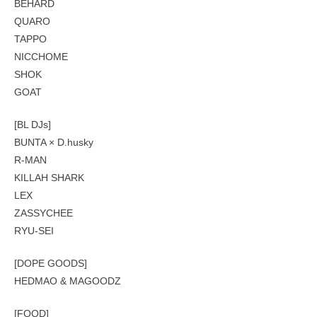
BEHARD
QUARO
TAPPO
NICCHOME
SHOK
GOAT
[BL DJs]
BUNTA × D.husky
R-MAN
KILLAH SHARK
LEX
ZASSYCHEE
RYU-SEI
[DOPE GOODS]
HEDMAO & MAGOODZ
[FOOD]