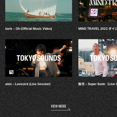
luvis – Oh (Official Music Video)
MIND TRAVEL 2023 
aimi – Lovesick (Live Session）
鋭児 – $uper $onic（Live 
VIEW MORE