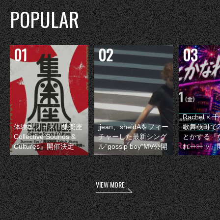
POPULAR
Rachel 
体験型フェス『集楽座
jjean、sheidAをフィー
歌舞伎町で
Collective Sounds &
チャーした最新シング
とかする『
Cultures』開催決定
ル“gossip boy”MV公開
れーーッ』
VIEW MORE