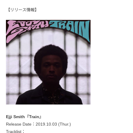
【リリース情報】
Ejji Smith『Train』
Release Date：2019.10.03 (Thur.)
Tracklist：