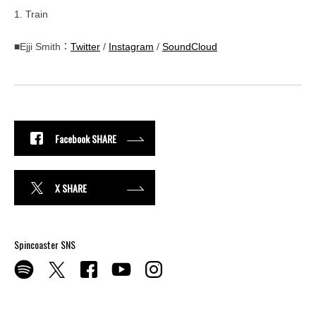
1. Train
■Ejji Smith：
Twitter
/
Instagram
/
SoundCloud
Facebook SHARE
X SHARE
Spincoaster SNS