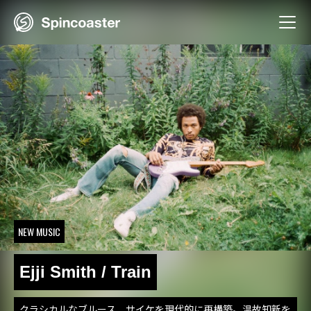
Skip
to
content
NEW MUSIC
Ejji Smith / Train
クラシカルなブルース、サイケを現代的に再構築。温故知新を