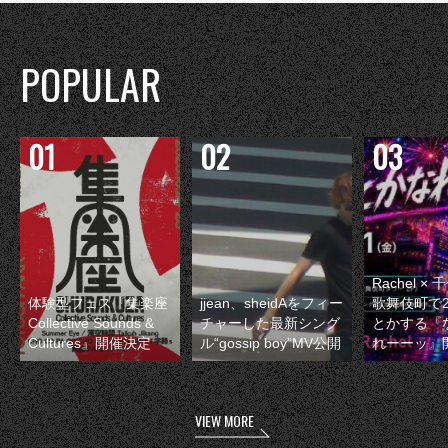
POPULAR
Rachel 
体験型フェス『集楽座
jjean、sheidAをフィー
歌舞伎町で
Collective Sounds &
チャーした最新シング
とかする『
Cultures』開催決定
ル“gossip boy”MV公開
れーーッ』
VIEW MORE