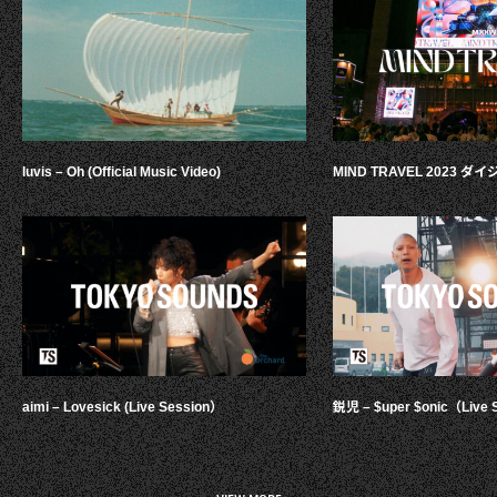
luvis – Oh (Official Music Video)
MIND TRAVEL 2023 
aimi – Lovesick (Live Session）
鋭児 – $uper $onic（Live 