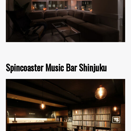
Spincoaster Music Bar Shinjuku