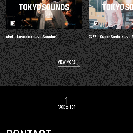
aimi – Lovesick (Live Session）
鋭児 – $uper $onic（Live 
VIEW MORE
PAGE to TOP