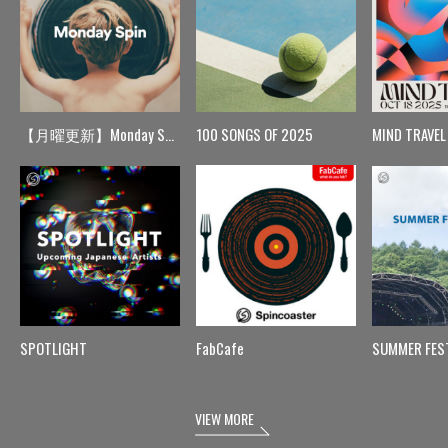
【月曜更新】Monday Spin
100 SONGS OF 2025
MIND TRAVEL
SPOTLIGHT
FabCafe
SUMMER FES
VIEW MORE