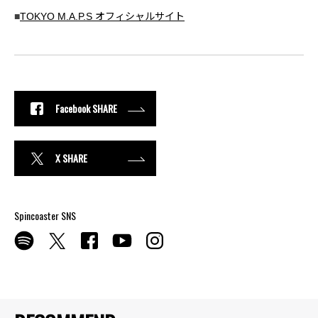
■
TOKYO M.A.P.S オフィシャルサイト
Facebook SHARE
X SHARE
Spincoaster SNS