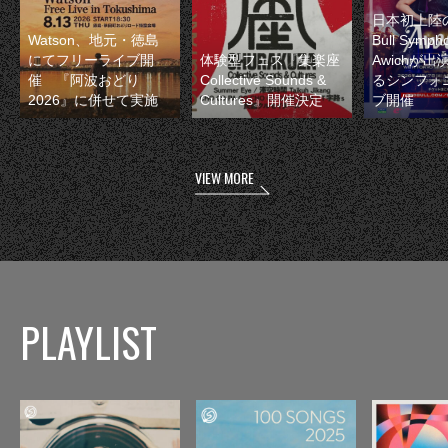
日本初上陸の
Watson、地元・徳島
Bull Symp
にてフリーライブ開
体験型フェス『集楽座
Awichが
催 『阿波おどり
Collective Sounds &
るシンフォ
2026』に併せて実施
Cultures』開催決定
ブ開催
VIEW MORE
PLAYLIST